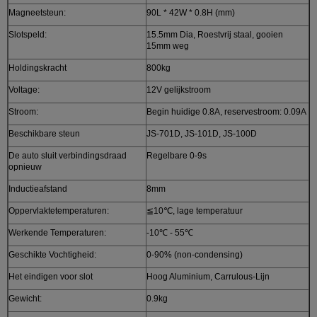
Magneetsteun:
90L * 42W * 0.8H (mm)
Slotspeld:
15.5mm Dia, Roestvrij staal, gooien
15mm weg
Holdingskracht
800kg
Voltage:
12V gelijkstroom
Stroom:
Begin huidige 0.8A, reservestroom: 0.09A
Beschikbare steun
JS-701D, JS-101D, JS-100D
De auto sluit verbindingsdraad
Regelbare 0-9s
opnieuw
Inductieafstand
8mm
Oppervlaktetemperaturen:
≦10℃, lage temperatuur
Werkende Temperaturen:
-10℃ - 55℃
Geschikte Vochtigheid:
0-90% (non-condensing)
Het eindigen voor slot
Hoog Aluminium, Carrulous-Lijn
Gewicht:
0.9kg