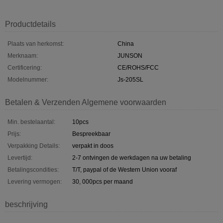
Productdetails
Plaats van herkomst:
China
Merknaam:
JUNSON
Certificering:
CE/ROHS/FCC
Modelnummer:
Js-205SL
Betalen & Verzenden Algemene voorwaarden
Min. bestelaantal:
10pcs
Prijs:
Bespreekbaar
Verpakking Details:
verpakt in doos
Levertijd:
2-7 ontvingen de werkdagen na uw betaling
Betalingscondities:
T/T, paypal of de Western Union vooraf
Levering vermogen:
30, 000pcs per maand
beschrijving