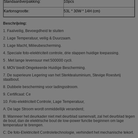
Standaardverpakking:
10pcs
Kartonsgrootte:
53L * 30W * 14H (cm)
Beschrijving:
1. Faalveilig, Bevoegdheid te sluiten
2. Lage Temperatuur, veilig & Duurzaam.
3. Lage Macht, Milieubescherming.
4. Speciale foto-elektriciteit controle, drie stappen huidige toepassing.
5 . Met lange levensuur met 500000 cycli.
6. MOV biedt Omgekeerde Huidige Bescherming.
7. De superieure Legering van het Sterktealuminium, Stevige Roestvrij
staalbout.
8. Dubbele bescherming voor ladingsstroom.
9. Certificaat: Ce
10. Foto-elektriciteit Controle, Lage Temperatuur,
A: De lage Stroom wordt onmiddellijk veranderd;
B: Wanneer het deurkader niet met deurblad samenvalt, zal het deurblad tegen
de bout, dan de elektrische bout de low-power functie beginnen om lage
temperatuur te brengen.
C: De foto-Elektriciteit Controletechnologie, verhindert het mechanische tekort.