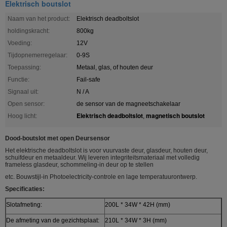
Elektrisch boutslot
Naam van het product:
Elektrisch deadboltslot
holdingskracht:
800kg
Voeding:
12V
Tijdopnemerregelaar:
0-9S
Toepassing:
Metaal, glas, of houten deur
Functie:
Fail-safe
Signaal uit:
N / A
Open sensor:
de sensor van de magneetschakelaar
Elektrisch deadboltslot
magnetisch boutslot
Hoog licht:
,
Dood-boutslot met open Deursensor
Het elektrische deadboltslot is voor vuurvaste deur, glasdeur, houten deur,
schuifdeur en metaaldeur. Wij leveren integriteitsmateriaal met volledig
frameless glasdeur, schommeling-in deur op te stellen
etc. Bouwstijl-in Photoelectricity-controle en lage temperatuurontwerp.
Specificaties:
Slotafmeting:
200L * 34W * 42H (mm)
De afmeting van de gezichtsplaat:
210L * 34W * 3H (mm)