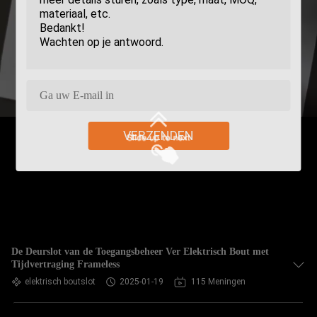
VERZENDEN
De Deurslot van de Toegangsbeheer Ver Elektrisch Bout met
Tijdvertraging Frameless
elektrisch boutslot
2025-01-19
115 Meningen