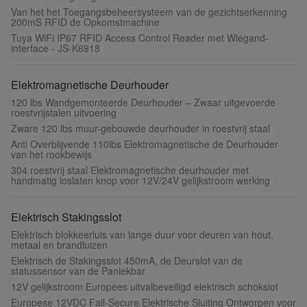
Van het het Toegangsbeheersysteem van de gezichtserkenning
200mS RFID de Opkomstmachine
Tuya WiFi IP67 RFID Access Control Reader met Wiegand-
interface - JS-K6918
Elektromagnetische Deurhouder
120 lbs Wandgemonteerde Deurhouder – Zwaar uitgevoerde
roestvrijstalen uitvoering
Zware 120 lbs muur-gebouwde deurhouder in roestvrij staal
Anti Overblijvende 110lbs Elektromagnetische de Deurhouder
van het rookbewijs
304 roestvrij staal Elektromagnetische deurhouder met
handmatig loslaten knop voor 12V/24V gelijkstroom werking
Elektrisch Stakingsslot
Elektrisch blokkeerluis van lange duur voor deuren van hout,
metaal en brandluizen
Elektrisch de Stakingsslot 450mA, de Deurslot van de
statussensor van de Paniekbar
12V gelijkstroom Europees uitvalbeveiligd elektrisch schokslot
Europese 12VDC Fail-Secure Elektrische Sluiting Ontworpen voor