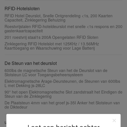
RFID-Hotelsloten
RFID Hotel Deurslot, Snelle Ontgrendeling <1s, 200 Kaarten
Capaciteit, Zinklegering Behuizing
Roestvrijstalen RFID-hoteldeurslot met snelle <1s respons en 200
gastenkaartcapaciteit
201 roestvrij staal1s 200A Opengelaten RFID Sloten
Zinklegering RFID Hotelslot met 125KHz / 13.56MHz
Kaarttoegang en Waarschuwing voor Lage Batterij
De Steun van het deurslot
600lbs de magnetische Steun van het de Deurslot van de
Slotsteun LC voor Toegangsbeheersysteem
Elektromagnetische Arage-Deursteunen, de Steunen van 600lbs
L met Dekking js-28LC
90° het open Elektromagnetische Slot zandstraalt het Eindigen de
Steun van de Zinklegering
De Plaatsteun 4mm van het groef js-35I Anker het Slotsteun van
de Diktedeur
uitgangsdrukknop