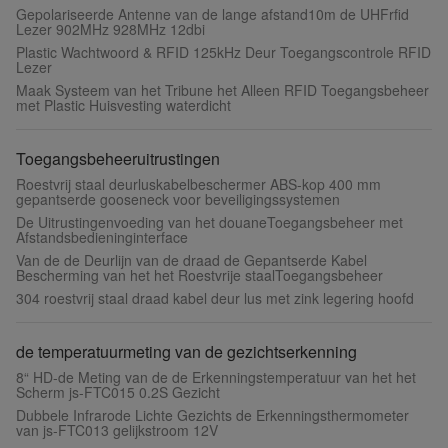
Gepolariseerde Antenne van de lange afstand10m de UHFrfid
Lezer 902MHz 928MHz 12dbi
Plastic Wachtwoord & RFID 125kHz Deur Toegangscontrole RFID
Lezer
Maak Systeem van het Tribune het Alleen RFID Toegangsbeheer
met Plastic Huisvesting waterdicht
Toegangsbeheeruitrustingen
Roestvrij staal deurluskabelbeschermer ABS-kop 400 mm
gepantserde gooseneck voor beveiligingssystemen
De Uitrustingenvoeding van het douaneToegangsbeheer met
Afstandsbedieninginterface
Van de de Deurlijn van de draad de Gepantserde Kabel
Bescherming van het het Roestvrije staalToegangsbeheer
304 roestvrij staal draad kabel deur lus met zink legering hoofd
de temperatuurmeting van de gezichtserkenning
8“ HD-de Meting van de de Erkenningstemperatuur van het het
Scherm js-FTC015 0.2S Gezicht
Dubbele Infrarode Lichte Gezichts de Erkenningsthermometer
van js-FTC013 gelijkstroom 12V