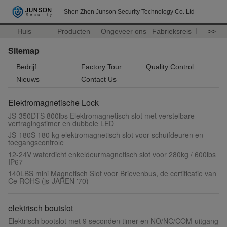
Shen Zhen Junson Security Technology Co. Ltd
Huis
Producten
Ongeveer ons
Fabrieksreis
>>
Sitemap
Bedrijf
Factory Tour
Quality Control
Nieuws
Contact Us
Elektromagnetische Lock
JS-350DTS 800lbs Elektromagnetisch slot met verstelbare
vertragingstimer en dubbele LED
JS-180S 180 kg elektromagnetisch slot voor schuifdeuren en
toegangscontrole
12-24V waterdicht enkeldeurmagnetisch slot voor 280kg / 600lbs
IP67
140LBS mini Magnetisch Slot voor Brievenbus, de certificatie van
Ce ROHS (js-JAREN '70)
elektrisch boutslot
Elektrisch bootslot met 9 seconden timer en NO/NC/COM-uitgang