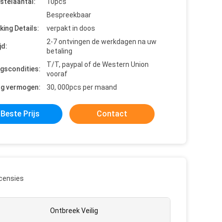
stelaantal:
10pcs
Bespreekbaar
king Details:
verpakt in doos
2-7 ontvingen de werkdagen na uw
jd:
betaling
T/T, paypal of de Western Union
ngscondities:
vooraf
ng vermogen:
30, 000pcs per maand
Beste Prijs
Contact
censies
Ontbreek Veilig