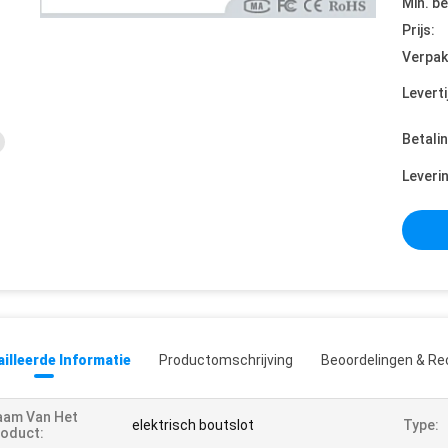
Min. be
Prijs:
Verpak
Leverti
Betali
Leveri
illeerde Informatie
Productomschrijving
Beoordelingen & Re
aam Van Het
elektrisch boutslot
Type:
oduct: