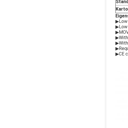
Stand
Karto
Eigen
▶Low 
▶Low 
▶MOV 
▶With 
▶With 
▶Requ
▶CE ce