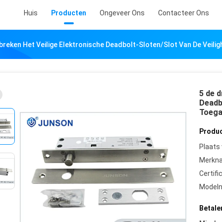
Huis
Producten
Ongeveer Ons
Contacteer Ons
breken Het Veilige Elektronische Deadbolt-Sloten/Slot Van De Vei
5 de d
Deadb
Toega
Produc
Plaats
Merkn
Certifi
Model
Betale