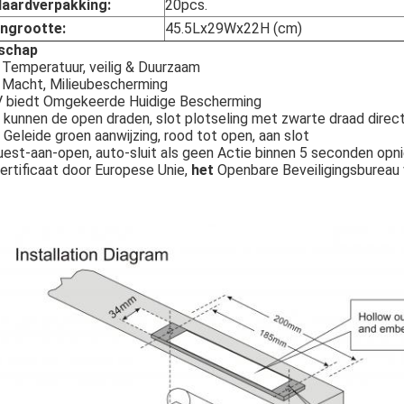
aardverpakking:
20pcs.
ngrootte:
45.5Lx29Wx22H (cm)
schap
Temperatuur, veilig & Duurzaam
Macht, Milieubescherming
biedt Omgekeerde Huidige Bescherming
kunnen de open draden, slot plotseling met zwarte draad direc
Geleide groen aanwijzing, rood tot open, aan slot
est-aan-open, auto-sluit als geen Actie binnen 5 seconden opn
rtificaat door Europese Unie,
het
Openbare Beveiligingsbureau