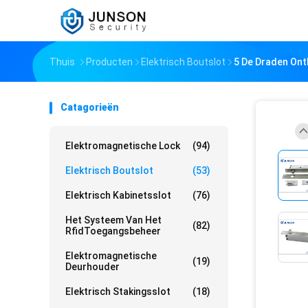
Thuis
Producten
Elektrisch Boutslot
5 De Draden Ont
Catagorieën
Elektromagnetische Lock
(94)
Elektrisch Boutslot
(53)
Elektrisch Kabinetsslot
(76)
Het Systeem Van Het
(82)
RfidToegangsbeheer
Elektromagnetische
(19)
Deurhouder
Elektrisch Stakingsslot
(18)