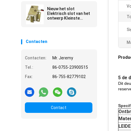
Vo
Nieuw het slot
Elektrisch slot van het
To
ontwerp Kleinste
Kabinet van ijzer
material/12V
Si
Contacten
Ma
Produ
Contacten:
Mr. Jeremy
Tel.:
86-0755-23900515
Fax:
86-755-82779102
5 de 
Dit de
reserv
Specif
Contact
Ontbr
Mater
LEIDE