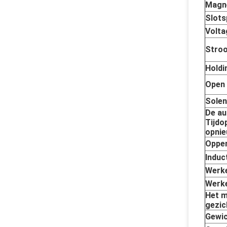
Magn
Slots
Volta
Stro
Holdi
Open
Solen
De au
Tijdo
opni
Opper
Induc
Werke
Werke
Het m
gezic
Gewic