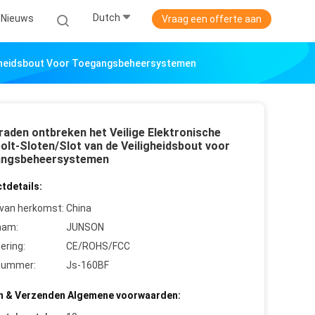
Dutch
Nieuws
Vraag een offerte aan
ligheidsbout Voor Toegangsbeheersystemen
raden ontbreken het Veilige Elektronische
olt-Sloten/Slot van de Veiligheidsbout voor
ngsbeheersystemen
tdetails:
 van herkomst:
China
aam:
JUNSON
cering:
CE/ROHS/FCC
nummer:
Js-160BF
n & Verzenden Algemene voorwaarden: