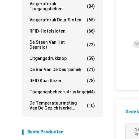
Vingerafdruk
(34)
Toegangsbeheer
Vingerafdruk Deur Sloten
(65)
RFID-Hotelsloten
(66)
De Steun Van Het
(22)
Deurslot
Uitgangsdrukknop
(59)
De Bar Van De Deurpaniek
(21)
RFID Kaartlezer
(28)
Toegangsbeheeruitrustingen
(44)
De Temperatuurmeting
(10)
Van De Gezichtserke...
Gedeta
N
Beste Producten
Pr