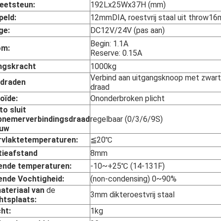
eetsteun:
192Lx25Wx37H (mm)
peld:
12mmDIA, roestvrij staal uit throw1
ge:
DC12V/24V (pas aan)
Begin: 1.1A
om:
Reserve: 0.15A
ngskracht
1000kg
Verbind aan uitgangsknoop met zwar
 draden
draad
oïde:
Ononderbroken plicht
to sluit
pnemerverbindingsdraad
regelbaar (0/3/6/9S)
euw
vlaktetemperaturen:
≦20℃
tieafstand
8mm
nde temperaturen:
-10~+25℃ (14-131F)
nde Vochtigheid:
(non-condensing) 0~90%
ateriaal van
de
3mm dikteroestvrij staal
htsplaats:
ht:
1kg