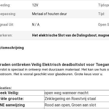
eding:
12V
Tijdop
epassing:
Metaal of houten deur
Tijd:
gnaal Uit:
N / A
Open S
rkeren:
Het elektrische Slot van de Dalingsbout
,
magnet
ctomschrijving
draden ontbreken Veilig Elektrisch deadboltslot voor Toe
urslot is speciaal in ontwerp met duurzaam materiaal. Het kan uw huis 
estroom. Het is vooral geschikt voor glasdeuren. Grote keus voor u.
icaties:
eek Veilig:
open weg wanneer macht
iële grootte:
Zinklegering en Roestvrij staal
NE aanwijzing
Rood aan open, Groen aan slot