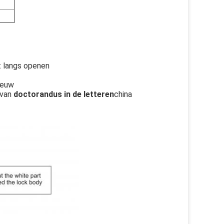
t langs openen
ieuw
 van
doctorandus in de letteren
china