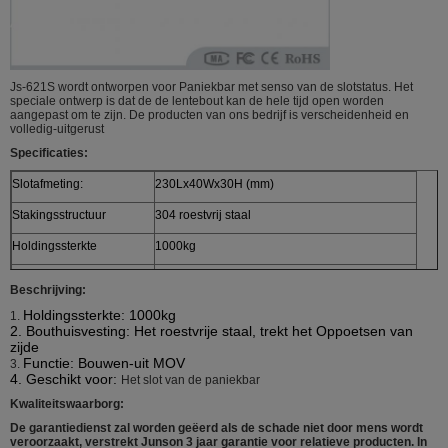
Js-621S wordt ontworpen voor Paniekbar met senso van de slotstatus. Het
speciale ontwerp is dat de de lentebout kan de hele tijd open worden
aangepast om te zijn. De producten van ons bedrijf is verscheidenheid en
volledig-uitgerust
Specificaties:
Slotafmeting:
230Lx40Wx30H (mm)
Stakingsstructuur
304 roestvrij staal
Holdingssterkte
1000kg
Materialen:
304 roestvrij staal
Beschrijving:
Voltage:
12V (aangepaste) gelijkstroom/24V gelijkstroom
Holdingssterkte: 1000kg
1.
2.
Bouthuisvesting: Het roestvrije staal, trekt het Oppoetsen van
Stroom:
220mA
zijde
Functie: Bouwen-uit MOV
3.
Beschikbaar slot
Randslot, mechanisch slot
4.
Geschikt voor:
Het slot van de paniekbar
Geschikt voor
Smalle houten deur, smalle metaaldeur
Kwaliteitswaarborg:
De garantiedienst zal worden geëerd als de schade niet door mens wordt
Speciaal ontwerp
Pas slottong aan GEEN type aan
veroorzaakt, verstrekt Junson 3 jaar garantie voor relatieve producten. In