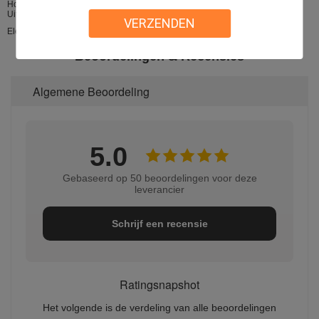
Hoteldeur, het slot van de Vingerafdrukdeur, Steun voor elektrisch slot,
Uitgangsdrukknop, IP camera, de poort van de Klepbarrière,
VERZENDEN
Elektromagnetische deurhouder
Beoordelingen & Recensies
Algemene Beoordeling
5.0
Gebaseerd op 50 beoordelingen voor deze
leverancier
Schrijf een recensie
Ratingsnapshot
Het volgende is de verdeling van alle beoordelingen