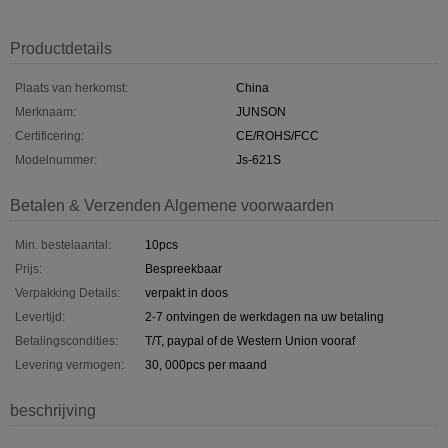
Productdetails
Plaats van herkomst:
China
Merknaam:
JUNSON
Certificering:
CE/ROHS/FCC
Modelnummer:
Js-621S
Betalen & Verzenden Algemene voorwaarden
Min. bestelaantal:
10pcs
Prijs:
Bespreekbaar
Verpakking Details:
verpakt in doos
Levertijd:
2-7 ontvingen de werkdagen na uw betaling
Betalingscondities:
T/T, paypal of de Western Union vooraf
Levering vermogen:
30, 000pcs per maand
beschrijving