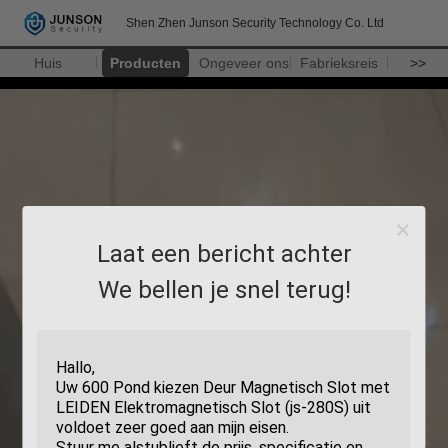
Shen Zhen Junson Security Technology Co. Ltd
Huis
Producten
Ongeveer ons
Fabrieksreis
>>
Laat een bericht achter
We bellen je snel terug!