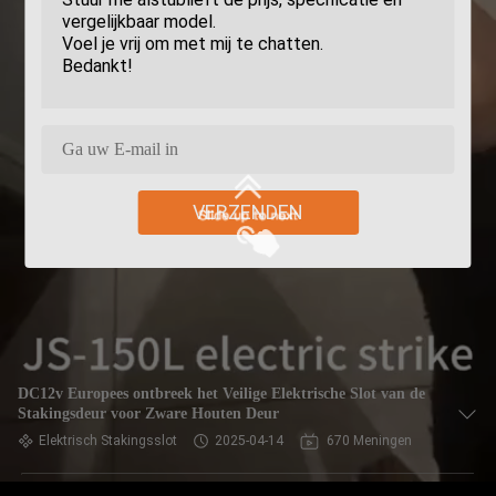
VERZENDEN
DC12v Europees ontbreek het Veilige Elektrische Slot van de
Stakingsdeur voor Zware Houten Deur
Elektrisch Stakingsslot
2025-04-14
670 Meningen