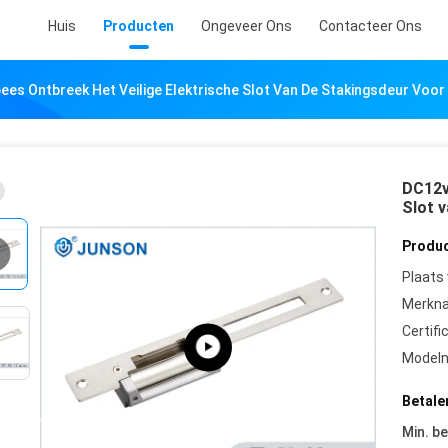
Huis
Producten
Ongeveer Ons
Contacteer Ons
ees Ontbreek Het Veilige Elektrische Slot Van De Stakingsdeur Voo
DC12v
Slot 
Produc
Plaats
Merkn
Certifi
Model
Betale
Min. be