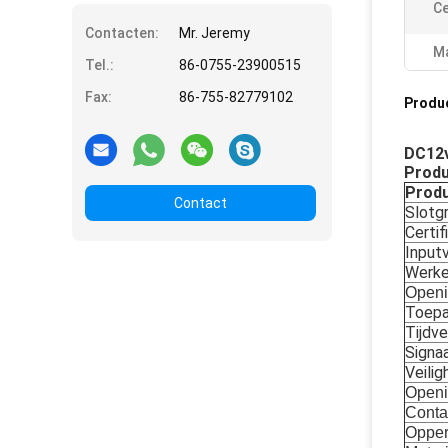
Ce
Contacten:
Mr. Jeremy
Ma
Tel.:
86-0755-23900515
Fax:
86-755-82779102
Produ
DC12v
Prod
Prod
Contact
Slotg
Certif
Input
Werke
Openi
Toepa
Tijdve
Signa
Veili
Openi
Conta
Opper