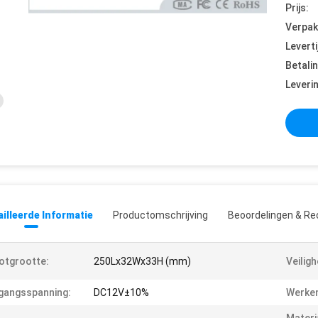
Prijs:
Verpak
Leverti
Betali
Leveri
illeerde Informatie
Productomschrijving
Beoordelingen & Re
otgrootte:
250Lx32Wx33H (mm)
Veiligh
gangsspanning:
DC12V±10%
Werke