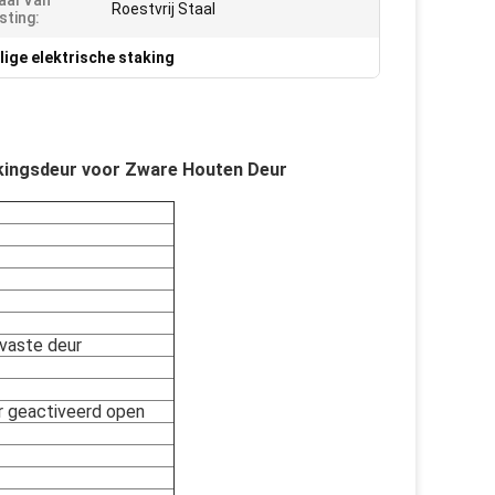
aal Van
Roestvrij Staal
sting:
ilige elektrische staking
akingsdeur voor Zware Houten Deur
rvaste deur
 geactiveerd open