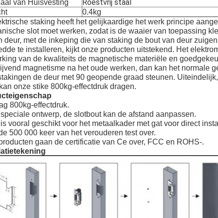
Roestvrij staal
iaal van Huisvesting
ht
0.4kg
ktrische staking heeft het gelijkaardige het werk principe aangez
ische slot moet werken, zodat is de waaier van toepassing kle
 deur, met de inkeping die van staking de bout van deur zuigen
dde te installeren, kijkt onze producten uitstekend. Het elekt
king van de kwaliteits de magnetische materiële en goedgekeur
lijvend magnetisme na het oude werken, dan kan het normale g
takingen de deur met 90 geopende graad steunen. Uiteindelijk, 
 kan onze stike 800kg-effectdruk dragen.
ucteigenschap
ag 800kg-effectdruk.
 speciale ontwerp, de slotbout kan de afstand aanpassen.
is vooral geschikt voor het metaalkader met gat voor direct instal
de 500 000 keer van het verouderen test over.
producten gaan de certificatie van Ce over, FCC en ROHS-.
latietekening