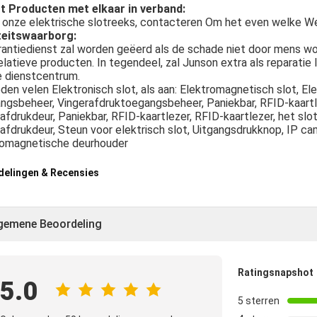
t Producten met elkaar in verband:
s onze elektrische slotreeks, contacteren Om het even welke W
teitswaarborg:
antiedienst zal worden geëerd als de schade niet door mens wor
elatieve producten. In tegendeel, zal Junson extra als reparatie
e dienstcentrum.
eden velen Elektronisch slot, als aan: Elektromagnetisch slot, Ele
gsbeheer, Vingerafdruktoegangsbeheer, Paniekbar, RFID-kaartlez
afdrukdeur, Paniekbar, RFID-kaartlezer, RFID-kaartlezer, het slo
afdrukdeur, Steun voor elektrisch slot, Uitgangsdrukknop, IP ca
romagnetische deurhouder
delingen & Recensies
gemene Beoordeling
Ratingsnapshot
5.0
5 sterren