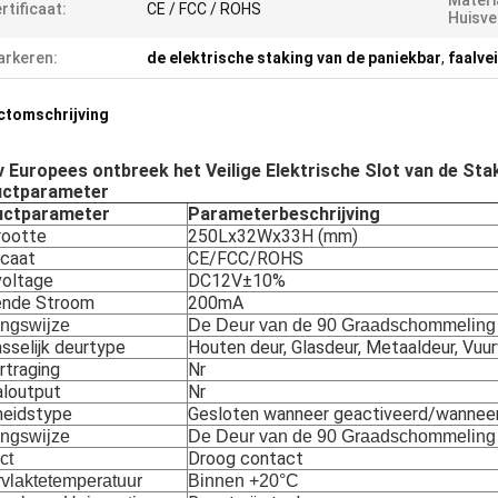
Materi
rtificaat:
CE / FCC / ROHS
Huisve
rkeren:
de elektrische staking van de paniekbar
,
faalve
ctomschrijving
 Europees ontbreek het Veilige Elektrische Slot van de St
uctparameter
uctparameter
Parameterbeschrijving
rootte
250Lx32Wx33H (mm)
icaat
CE/FCC/ROHS
voltage
DC12V±10%
nde Stroom
200mA
ngswijze
De Deur van de 90 Graadschommeling
sselijk deurtype
Houten deur, Glasdeur, Metaaldeur, Vuu
rtraging
Nr
aloutput
Nr
gheidstype
Gesloten wanneer geactiveerd/wanneer
ngswijze
De Deur van de 90 Graadschommeling
Droog contact
ct
vlaktetemperatuur
Binnen +20°C