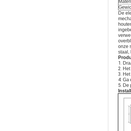
Mater
Gewic
De ele
mechan
houten
ingebe
verwer
overb
onze s
staal,
Prod
1.
Dra
2.
Het
3.
Het 
4.
Ga 
5.
De 
Instal