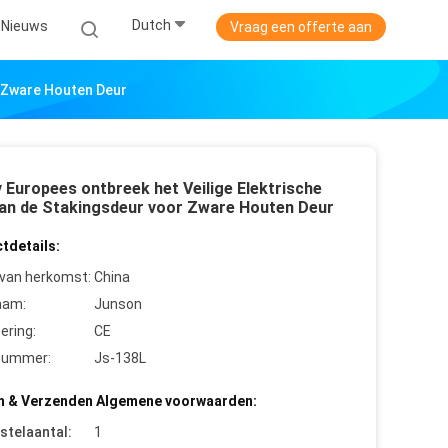
Dutch
Nieuws
Vraag een offerte aan
r Zware Houten Deur
 Europees ontbreek het Veilige Elektrische
van de Stakingsdeur voor Zware Houten Deur
tdetails:
 van herkomst:
China
aam:
Junson
cering:
CE
nummer:
Js-138L
n & Verzenden Algemene voorwaarden:
stelaantal:
1