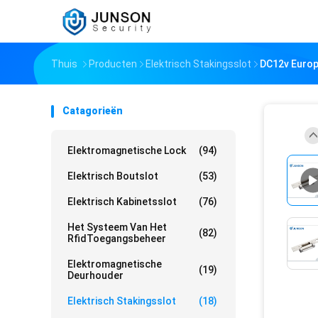
Thuis
Producten
Elektrisch Stakingsslot
DC12v Europ
Catagorieën
Elektromagnetische Lock
(94)
Elektrisch Boutslot
(53)
Elektrisch Kabinetsslot
(76)
Het Systeem Van Het
(82)
RfidToegangsbeheer
Elektromagnetische
(19)
Deurhouder
Elektrisch Stakingsslot
(18)