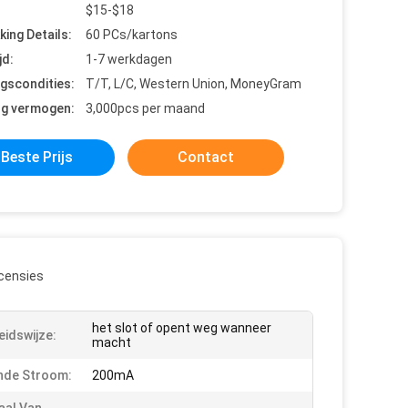
$15-$18
king Details:
60 PCs/kartons
jd:
1-7 werkdagen
ngscondities:
T/T, L/C, Western Union, MoneyGram
ng vermogen:
3,000pcs per maand
Beste Prijs
Contact
censies
het slot of opent weg wanneer
eidswijze:
macht
nde Stroom:
200mA