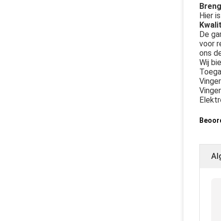
Breng
Hier i
Kwali
De gar
voor r
ons d
Wij bi
Toegan
Vinger
Vinger
Elekt
Beoor
Al