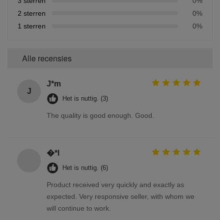
3 sterren
0%
2 sterren
0%
1 sterren
0%
Alle recensies
J*m
J
Het is nuttig. (3)
The quality is good enough. Good.
�*l
Het is nuttig. (6)
Product received very quickly and exactly as
expected. Very responsive seller, with whom we
will continue to work.