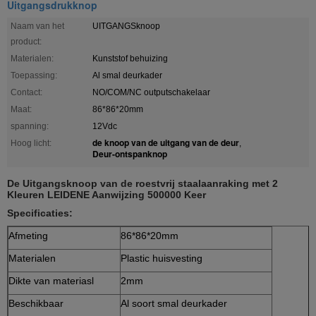
Uitgangsdrukknop
Naam van het
UITGANGSknoop
product:
Materialen:
Kunststof behuizing
Toepassing:
Al smal deurkader
Contact:
NO/COM/NC outputschakelaar
Maat:
86*86*20mm
spanning:
12Vdc
de knoop van de uitgang van de deur
Hoog licht:
,
Deur-ontspanknop
De Uitgangsknoop van de roestvrij staalaanraking met 2
Kleuren LEIDENE Aanwijzing 500000 Keer
Specificaties:
Afmeting
86*86*20mm
Materialen
Plastic huisvesting
Dikte van materiasl
2mm
Beschikbaar
Al soort smal deurkader