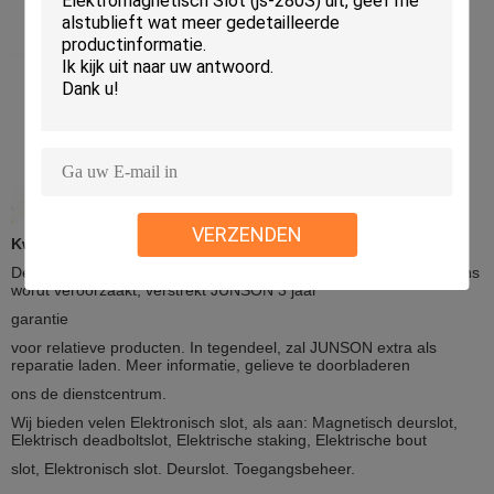
VERZENDEN
Kwaliteitswaarborg:
De garantiedienst zal worden geëerd als de schade niet door mens
wordt veroorzaakt, verstrekt JUNSON 3 jaar
garantie
voor relatieve producten. In tegendeel, zal JUNSON extra als
reparatie laden. Meer informatie, gelieve te doorbladeren
ons
de dienstcentrum.
Wij bieden velen Elektronisch slot, als aan: Magnetisch deurslot,
Elektrisch deadboltslot, Elektrische staking, Elektrische bout
slot,
Elektronisch slot.
Deurslot. Toegangsbeheer.