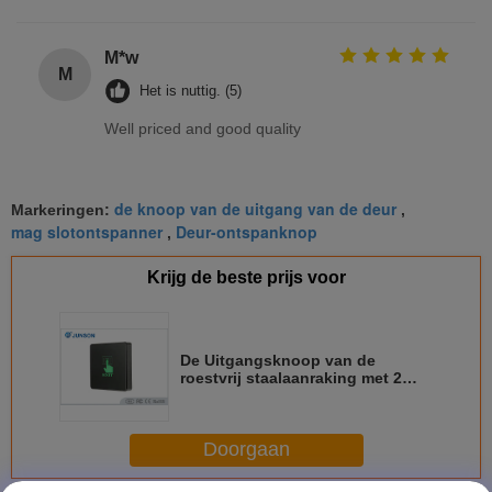
M*w
M
Het is nuttig. (5)
Well priced and good quality
de knoop van de uitgang van de deur
Markeringen:
,
mag slotontspanner
Deur-ontspanknop
,
Krijg de beste prijs voor
De Uitgangsknoop van de
roestvrij staalaanraking met 2
Kleuren LEIDENE Aanwijzing
500000 Keer
Doorgaan