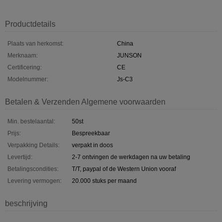
Productdetails
Plaats van herkomst:
China
Merknaam:
JUNSON
Certificering:
CE
Modelnummer:
Js-C3
Betalen & Verzenden Algemene voorwaarden
Min. bestelaantal:
50st
Prijs:
Bespreekbaar
Verpakking Details:
verpakt in doos
Levertijd:
2-7 ontvingen de werkdagen na uw betaling
Betalingscondities:
T/T, paypal of de Western Union vooraf
Levering vermogen:
20.000 stuks per maand
beschrijving