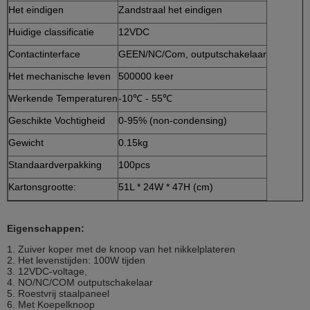
Het eindigen
Zandstraal het eindigen
Huidige classificatie
12VDC
Contactinterface
GEEN/NC/Com, outputschakelaar
Het mechanische leven
500000 keer
Werkende Temperaturen
-10℃ - 55℃
Geschikte Vochtigheid
0-95% (non-condensing)
Gewicht
0.15kg
Standaardverpakking
100pcs
Kartonsgrootte:
51L * 24W * 47H (cm)
Eigenschappen:
1. Zuiver koper met de knoop van het nikkelplateren
2. Het levenstijden: 100W tijden
3. 12VDC-voltage,
4. NO/NC/COM outputschakelaar
5. Roestvrij staalpaneel
6. Met Koepelknoop