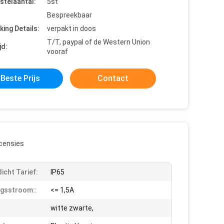
stelaantal:
5st
Bespreekbaar
king Details:
verpakt in doos
T/T, paypal of de Western Union
jd:
vooraf
Beste Prijs
Contact
censies
icht Tarief:
IP65
gsstroom::
<= 1,5A
witte zwarte,