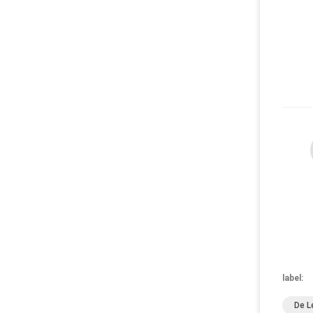
label:
De L