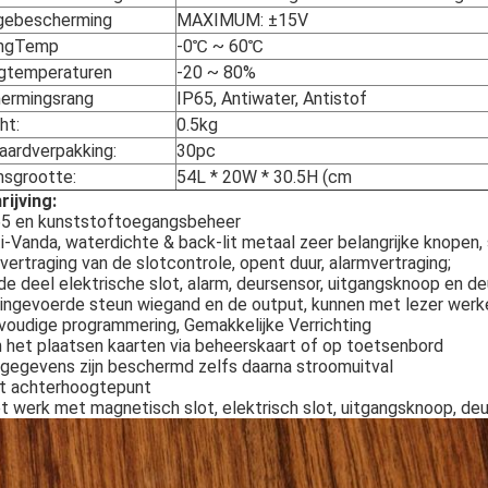
gebescherming
MAXIMUM: ±15V
ingTemp
-0℃ ~ 60℃
gtemperaturen
-20 ~ 80%
ermingsrang
IP65, Antiwater, Antistof
ht:
0.5kg
aardverpakking:
30pc
nsgrootte:
54L * 20W * 30.5H (cm
rijving:
P65 en kunststoftoegangsbeheer
ti-Vanda, waterdichte & back-lit metaal zeer belangrijke knopen,
 vertraging van de slotcontrole, opent duur, alarmvertraging;
de deel elektrische slot, alarm, deursensor, uitgangsknoop en d
 ingevoerde steun wiegand en de output, kunnen met lezer werk
voudige programmering, Gemakkelijke Verrichting
n het plaatsen kaarten via beheerskaart of op toetsenbord
 gegevens zijn beschermd zelfs daarna stroomuitval
et achterhoogtepunt
t werk met magnetisch slot, elektrisch slot, uitgangsknoop, deur