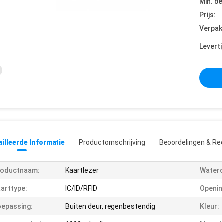
Min. be
Prijs:
Verpak
Leverti
illeerde Informatie
Productomschrijving
Beoordelingen & Re
roductnaam:
Kaartlezer
Waterd
arttype:
IC/ID/RFID
Openin
epassing:
Buiten deur, regenbestendig
Kleur: