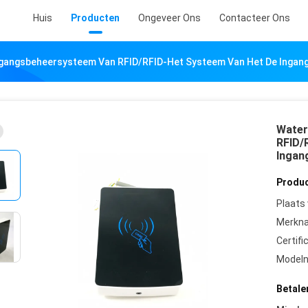
Huis
Producten
Ongeveer Ons
Contacteer Ons
gangsbeheersysteem Van RFID/RFID-Het Systeem Van Het De Ingan
Water
RFID/
Ingan
Produc
Plaats
Merkn
Certifi
Model
Betale