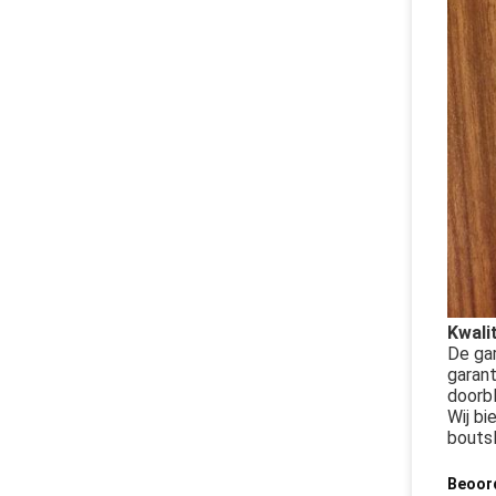
Kwali
De gar
garant
doorb
Wij bi
boutsl
Beoor