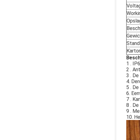
Volta
Work
Opsla
Besch
Gewic
Stand
Karto
Besch
1 . I
2 . An
3 . De
4. Der
5 . De
6. Een
7 . Ka
8 . De
9 . M
10. He