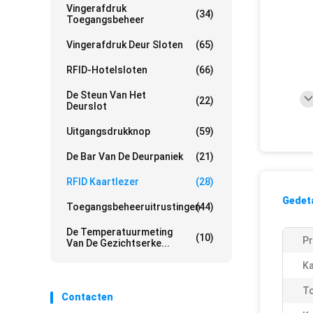
Vingerafdruk
(34)
Toegangsbeheer
Vingerafdruk Deur Sloten
(65)
RFID-Hotelsloten
(66)
De Steun Van Het
(22)
Deurslot
Uitgangsdrukknop
(59)
De Bar Van De Deurpaniek
(21)
RFID Kaartlezer
(28)
Gedeta
Toegangsbeheeruitrustingen
(44)
De Temperatuurmeting
(10)
P
Van De Gezichtserke...
Ka
To
Contacten