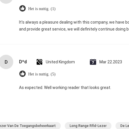
Het is nuttig. (1)
It's always a pleasure dealing with this company, we have 
and provide great service, we will definitely continue doing b
D*d
D
United Kingdom
Mar 22.2023
Het is nuttig. (5)
As expected. Well working reader that looks great.
ezer Van De Toegangsbeheerkaart
Long Range Rfid-Lezer
De Le