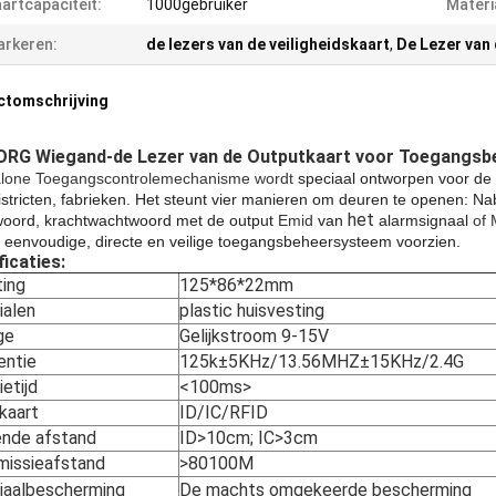
artcapaciteit:
1000gebruiker
Materi
rkeren:
de lezers van de veiligheidskaart
,
De Lezer van
ctomschrijving
RG Wiegand-de Lezer van de Outputkaart voor Toegangs
lone Toegangscontrolemechanisme wordt
speciaal ontworpen voor de
stricten, fabrieken. Het steunt vier manieren om deuren te openen: Nab
het
oord, krachtwachtwoord met de output
Emid
van
alarmsignaal
of 
 eenvoudige, directe en veilige toegangsbeheersysteem voorzien.
ficaties:
ing
125*86*22mm
ialen
plastic huisvesting
ge
Gelijkstroom 9-15V
entie
125k±5KHz/13.56MHZ±15KHz/2.4G
etijd
<100ms>
kaart
ID/IC/RFID
nde afstand
ID>10cm; IC>3cm
missieafstand
>80100M
iaalbescherming
De machts omgekeerde bescherming