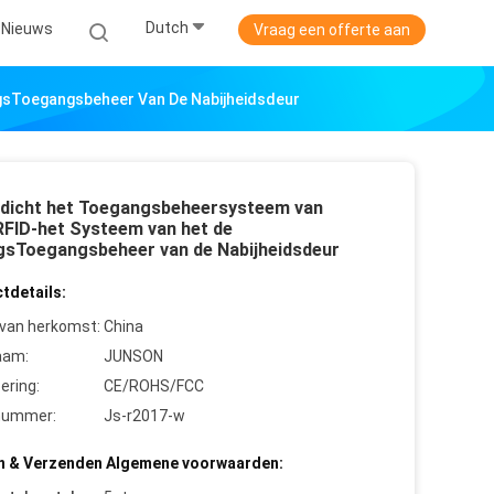
Dutch
Nieuws
Vraag een offerte aan
gsToegangsbeheer Van De Nabijheidsdeur
dicht het Toegangsbeheersysteem van
RFID-het Systeem van het de
gsToegangsbeheer van de Nabijheidsdeur
tdetails:
 van herkomst:
China
aam:
JUNSON
cering:
CE/ROHS/FCC
nummer:
Js-r2017-w
n & Verzenden Algemene voorwaarden: