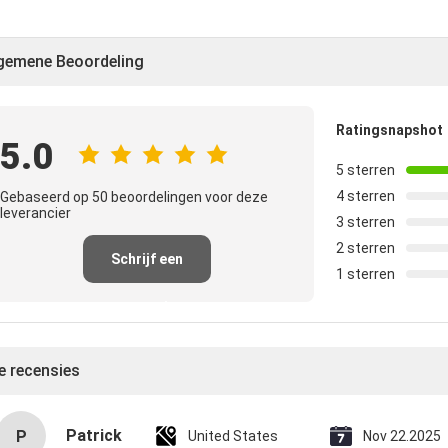
gemene Beoordeling
Ratingsnapshot
5.0
5 sterren
4 sterren
Gebaseerd op 50 beoordelingen voor deze
leverancier
3 sterren
2 sterren
Schrijf een
1 sterren
recensie
le recensies
Patrick
P
United States
Nov 22.2025