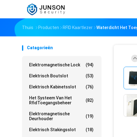
Thuis
Producten
RFID Kaartlezer
Waterdicht Het Toe
Catagorieën
Elektromagnetische Lock
(94)
Elektrisch Boutslot
(53)
Elektrisch Kabinetsslot
(76)
Het Systeem Van Het
(82)
RfidToegangsbeheer
Elektromagnetische
(19)
Deurhouder
Elektrisch Stakingsslot
(18)