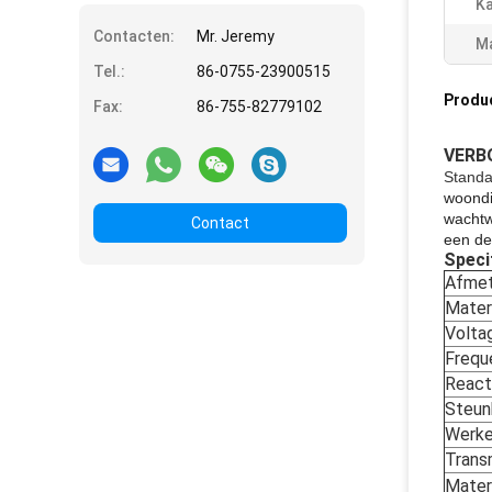
Ka
Contacten:
Mr. Jeremy
Ma
Tel.:
86-0755-23900515
Produ
Fax:
86-755-82779102
VERBO
Standa
woondi
wachtw
Contact
een de
Speci
Afmet
Mater
Volta
Frequ
Reacti
Steun
Werke
Trans
Mater