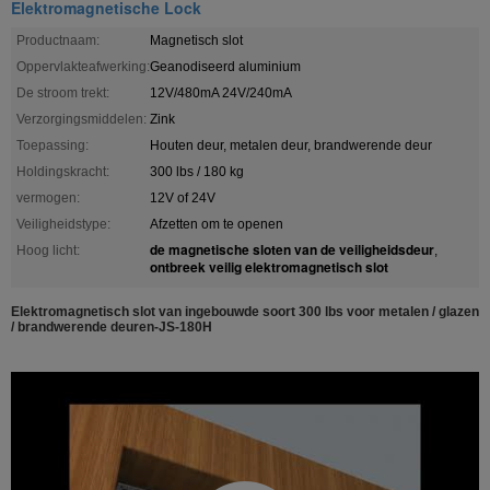
Elektromagnetische Lock
Productnaam:
Magnetisch slot
Oppervlakteafwerking:
Geanodiseerd aluminium
De stroom trekt:
12V/480mA 24V/240mA
Verzorgingsmiddelen:
Zink
Toepassing:
Houten deur, metalen deur, brandwerende deur
Holdingskracht:
300 lbs / 180 kg
vermogen:
12V of 24V
Veiligheidstype:
Afzetten om te openen
de magnetische sloten van de veiligheidsdeur
Hoog licht:
,
ontbreek veilig elektromagnetisch slot
Elektromagnetisch slot van ingebouwde soort 300 lbs voor metalen / glazen
/ brandwerende deuren-JS-180H