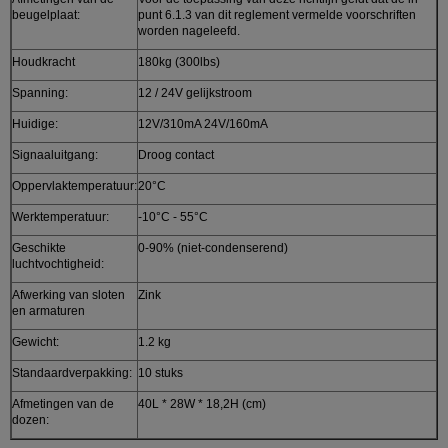
beugelplaat:
punt 6.1.3 van dit reglement vermelde voorschriften
worden nageleefd.
Houdkracht
180kg (300lbs)
Spanning:
12 / 24V gelijkstroom
Huidige:
12V/310mA 24V/160mA
Signaaluitgang:
Droog contact
Oppervlaktemperatuur:
20°C
Werktemperatuur:
-10°C - 55°C
Geschikte
0-90% (niet-condenserend)
luchtvochtigheid:
Afwerking van sloten
Zink
en armaturen
Gewicht:
1.2 kg
Standaardverpakking:
10 stuks
Afmetingen van de
40L * 28W * 18,2H (cm)
dozen: