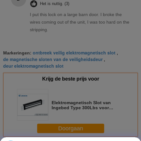
Het is nuttig. (3)
I put this lock on a large barn door. I broke the
wires coming out of the unit, I was too hard on the
stripping.
ontbreek veilig elektromagnetisch slot
Markeringen:
,
de magnetische sloten van de veiligheidsdeur
,
deur elektromagnetisch slot
Krijg de beste prijs voor
Elektromagnetisch Slot van
Ingebed Type 300Lbs voor
Metaal /Glass/Vuurvaste deur-JS-
180H
Doorgaan