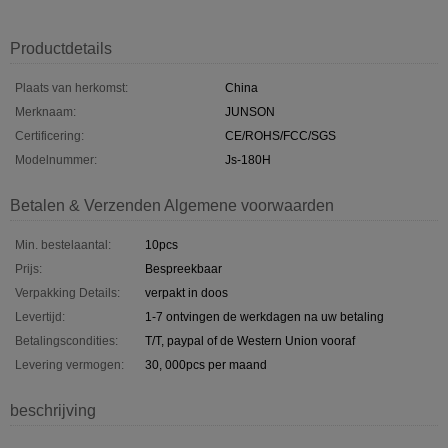
Productdetails
Plaats van herkomst:
China
Merknaam:
JUNSON
Certificering:
CE/ROHS/FCC/SGS
Modelnummer:
Js-180H
Betalen & Verzenden Algemene voorwaarden
Min. bestelaantal:
10pcs
Prijs:
Bespreekbaar
Verpakking Details:
verpakt in doos
Levertijd:
1-7 ontvingen de werkdagen na uw betaling
Betalingscondities:
T/T, paypal of de Western Union vooraf
Levering vermogen:
30, 000pcs per maand
beschrijving