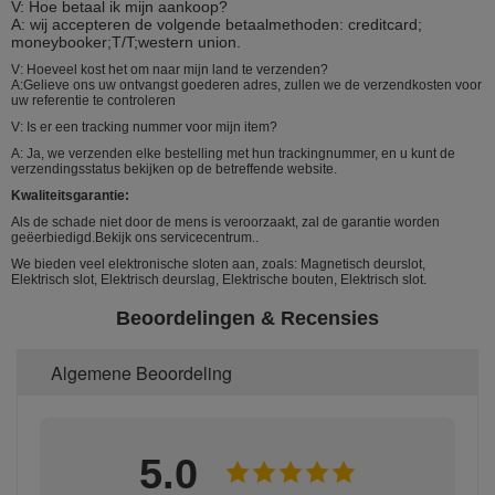
V: Hoe betaal ik mijn aankoop?
A: wij accepteren de volgende betaalmethoden: creditcard;
moneybooker;T/T;western union.
V: Hoeveel kost het om naar mijn land te verzenden?
A:Gelieve ons uw ontvangst goederen adres, zullen we de verzendkosten voor
uw referentie te controleren
V: Is er een tracking nummer voor mijn item?
A: Ja, we verzenden elke bestelling met hun trackingnummer, en u kunt de
verzendingsstatus bekijken op de betreffende website.
Kwaliteitsgarantie:
Als de schade niet door de mens is veroorzaakt, zal de garantie worden
geëerbiedigd.Bekijk ons servicecentrum..
We bieden veel elektronische sloten aan, zoals: Magnetisch deurslot,
Elektrisch slot, Elektrisch deurslag, Elektrische bouten, Elektrisch slot.
Beoordelingen & Recensies
Algemene Beoordeling
5.0