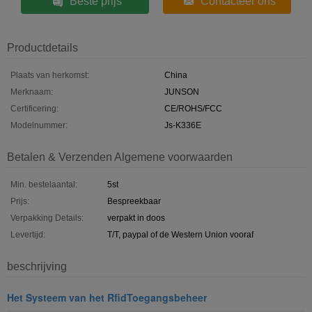
Beste prijs
Contacteer ons
Productdetails
Plaats van herkomst:
China
Merknaam:
JUNSON
Certificering:
CE/ROHS/FCC
Modelnummer:
Js-K336E
Betalen & Verzenden Algemene voorwaarden
Min. bestelaantal:
5st
Prijs:
Bespreekbaar
Verpakking Details:
verpakt in doos
Levertijd:
T/T, paypal of de Western Union vooraf
beschrijving
Het Systeem van het RfidToegangsbeheer