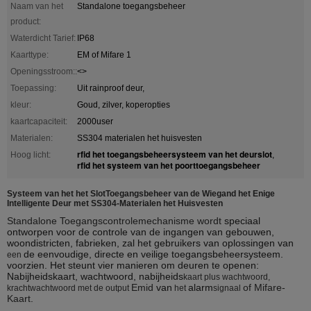
Naam van het
Standalone toegangsbeheer
product:
Waterdicht Tarief:
IP68
Kaarttype:
EM of Mifare 1
Openingsstroom::
<>
Toepassing:
Uit rainproof deur,
kleur:
Goud, zilver, koperopties
kaartcapaciteit:
2000user
Materialen:
SS304 materialen het huisvesten
rfid het toegangsbeheersysteem van het deurslot
Hoog licht:
,
rfid het systeem van het poorttoegangsbeheer
Systeem van het het SlotToegangsbeheer van de Wiegand het Enige
Intelligente Deur met SS304-Materialen het Huisvesten
Standalone Toegangscontrolemechanisme wordt
speciaal
ontworpen voor de controle van de ingangen van gebouwen,
woondistricten, fabrieken, zal het gebruikers van oplossingen van
de eenvoudige, directe en veilige toegangsbeheersysteem.
een
voorzien. Het steunt vier manieren om deuren te openen:
Nabijheidskaart, wachtwoord, nabijheids
kaart plus wachtwoord,
Emid
van
alarm
of Mifare-
krachtwachtwoord met
de output
het
signaal
Kaart
.