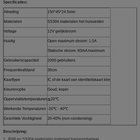
Specificaties:
Afmeting
150*45*24.5mm
Materialen
SS304 materialen het huisvesten
Voltage
12V gelijkstroom
Huidig
Open maximum stroom: 1.5A
Statische stroom: 60mA maximum
Gebruikerscapaciteit
2000 gebruikers
Frequentieafstand
36cm
Kaarttype
IC of de kaart van identiteitskaart één
Kleurenoptie
Goud, koper
Oppervlaktetemperaturen
≦20℃
Werkende Temperaturen
-20℃ - 40℃
Geschikte Vochtigheid
20-40% (non-condensing)
Open deurmethode
Kaart, wachtwoord, card+password
Beschrijving:
De tijd van het deurrelais
1-99S
1 . IP68 en SS304-materialen materieel toegangsbeheer