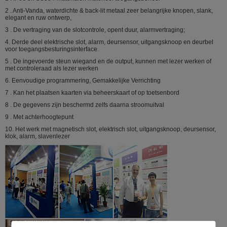
2 . Anti-Vanda, waterdichte & back-lit metaal zeer belangrijke knopen, slank,
Gewicht:
0.45kg
elegant en ruw ontwerp,
Standaardverpakking:
30pc
3 . De vertraging van de slotcontrole, opent duur, alarmvertraging;
4. Derde deel elektrische slot, alarm, deursensor, uitgangsknoop en deurbel
Kartonsgrootte:
54L * 20W * 30.5H (cm
voor toegangsbesturingsinterface.
5 . De ingevoerde steun wiegand en de output, kunnen met lezer werken of
met controleraad als lezer werken
6. Eenvoudige programmering, Gemakkelijke Verrichting
7 . Kan het plaatsen kaarten via beheerskaart of op toetsenbord
8 . De gegevens zijn beschermd zelfs daarna stroomuitval
9 . Met achterhoogtepunt
10. Het werk met magnetisch slot, elektrisch slot, uitgangsknoop, deursensor,
klok, alarm, slavenlezer