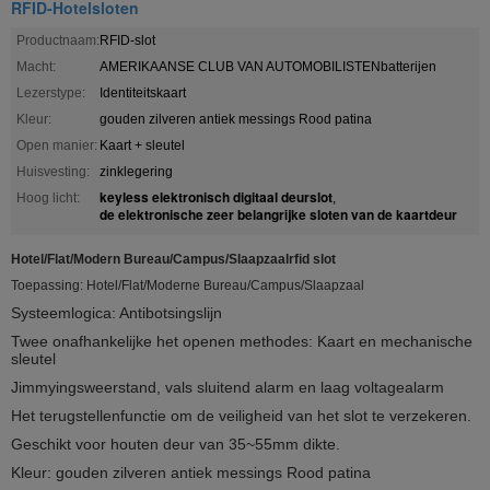
RFID-Hotelsloten
Productnaam:
RFID-slot
Macht:
AMERIKAANSE CLUB VAN AUTOMOBILISTENbatterijen
Lezerstype:
Identiteitskaart
Kleur:
gouden zilveren antiek messings Rood patina
Open manier:
Kaart + sleutel
Huisvesting:
zinklegering
keyless elektronisch digitaal deurslot
Hoog licht:
,
de elektronische zeer belangrijke sloten van de kaartdeur
Hotel/Flat/Modern Bureau/Campus/Slaapzaalrfid slot
Toepassing: Hotel/Flat/Moderne Bureau/Campus/Slaapzaal
Systeemlogica: Antibotsingslijn
Twee onafhankelijke het openen methodes: Kaart en mechanische
sleutel
Jimmyingsweerstand, vals sluitend alarm en laag voltagealarm
Het terugstellenfunctie om de veiligheid van het slot te verzekeren.
Geschikt voor houten deur van 35~55mm dikte.
Kleur: gouden zilveren antiek messings Rood patina