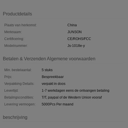
Productdetails
Plaats van herkomst:
China
Merknaam:
JUNSON
Certificering:
CE/ROHS/FCC
Modelnummer:
Js-1018e-y
Betalen & Verzenden Algemene voorwaarden
Min. bestelaantal:
5 stuks
Prijs:
Bespreekbaar
Verpakking Details:
verpakt in doos
Levertijd:
1-7 werkdagen eens de ontvangen betaling
Betalingscondities:
T/T, paypal of de Western Union vooraf
Levering vermogen:
5000Pcs Per maand
beschrijving