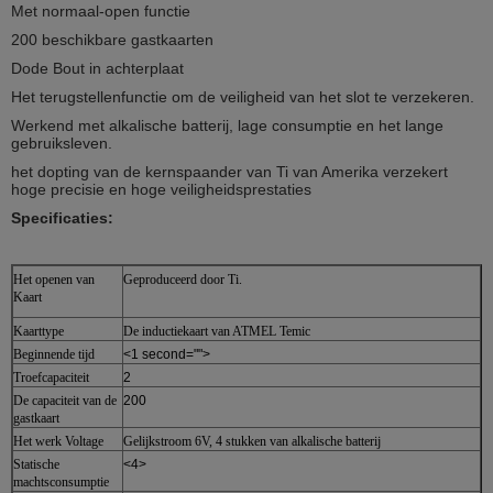
Met normaal-open functie
200 beschikbare gastkaarten
Dode Bout in achterplaat
Het terugstellenfunctie om de veiligheid van het slot te verzekeren.
Werkend met alkalische batterij, lage consumptie en het lange
gebruiksleven.
het dopting van de kernspaander van Ti van Amerika verzekert
hoge precisie en hoge veiligheidsprestaties
Specificaties:
Het openen van
Geproduceerd door Ti.
Kaart
Kaarttype
De inductiekaart van ATMEL Temic
Beginnende tijd
<1 second="">
Troefcapaciteit
2
De capaciteit van de
200
gastkaart
Het werk Voltage
Gelijkstroom 6V, 4 stukken van alkalische batterij
Statische
<4>
machtsconsumptie