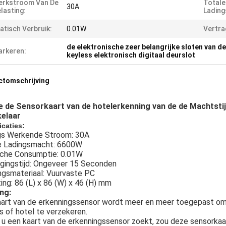
erkstroom Van De
Totale
30A
lasting:
Lading
atisch Verbruik:
0.01W
Vertra
de elektronische zeer belangrijke sloten van d
rkeren:
keyless elektronisch digitaal deurslot
ctomschrijving
e de Sensorkaart van de hotelerkenning van de de Machtsti
elaar
icaties:
gs Werkende Stroom: 30A
e Ladingsmacht: 6600W
sche Consumptie: 0.01W
agingstijd: Ongeveer 15 Seconden
ngsmateriaal: Vuurvaste PC
ng: 86 (L) x 86 (W) x 46 (H) mm
ing:
art van de erkenningssensor wordt meer en meer toegepast om d
s of hotel te verzekeren.
 u een kaart van de erkenningssensor zoekt, zou deze sensorkaa