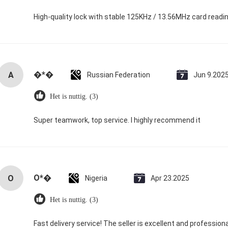
High-quality lock with stable 125KHz / 13.56MHz card readin
�*�
А
Russian Federation
Jun 9.202
Het is nuttig. (3)
Super teamwork, top service. I highly recommend it
O*�
O
Nigeria
Apr 23.2025
Het is nuttig. (3)
Fast delivery service! The seller is excellent and professional