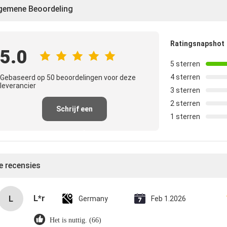
gemene Beoordeling
Ratingsnapshot
5.0
5 sterren
4 sterren
Gebaseerd op 50 beoordelingen voor deze
leverancier
3 sterren
2 sterren
Schrijf een
1 sterren
recensie
le recensies
L*r
L
Germany
Feb 1.2026
Het is nuttig. (66)