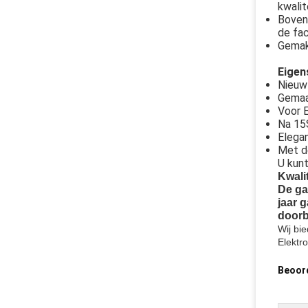
kwalit
Bovend
de fac
Gemakk
Eigen
Nieuw 
Gemaak
Voor 
Na 15
Elegan
Met d
U kunt
Kwali
De ga
jaar 
doorb
Wij bie
Elektr
Beoor