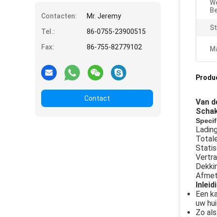
W
Be
Contacten:
Mr. Jeremy
St
Tel.:
86-0755-23900515
Fax:
86-755-82779102
Ma
Produ
Contact
Van d
Schak
Specif
Ladin
Total
Stati
Vertr
Dekki
Afmeti
Inleid
Een ka
uw hui
Zo als