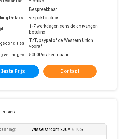
stelaantal:
5 stuks
Bespreekbaar
king Details:
verpakt in doos
1-7 werkdagen eens de ontvangen
jd:
betaling
T/T, paypal of de Western Union
ngscondities:
vooraf
ng vermogen:
5000Pcs Per maand
Beste Prijs
Contact
censies
anning:
Wisselstroom 220V ± 10%