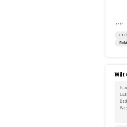
label:
De E
Elek
Wilt
Ik 
Lic
Bed
Wac