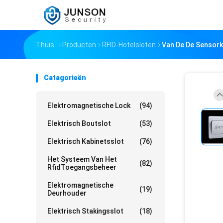
Thuis
Producten
RFID-Hotelsloten
Van De De Sensork
Catagorieën
Elektromagnetische Lock
(94)
Elektrisch Boutslot
(53)
Elektrisch Kabinetsslot
(76)
Het Systeem Van Het
(82)
RfidToegangsbeheer
Elektromagnetische
(19)
Deurhouder
Elektrisch Stakingsslot
(18)