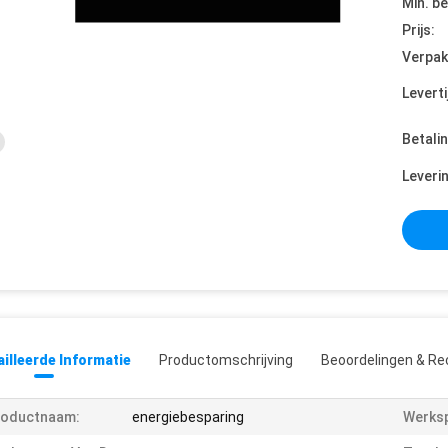
Min. be
Prijs:
Verpak
Leverti
Betali
Leveri
illeerde Informatie
Productomschrijving
Beoordelingen & Re
roductnaam:
energiebesparing
Werksp