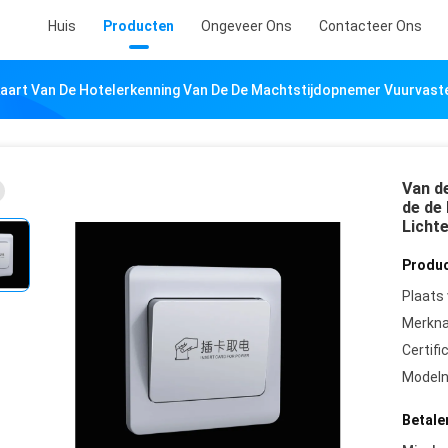
Huis
Producten
Ongeveer Ons
Contacteer Ons
aart Van De Hotelerkenning Van De De Machtstijdopnemer Vuurvaste
Van d
de de
Licht
Produc
Plaats
Merkn
Certifi
Model
Betale