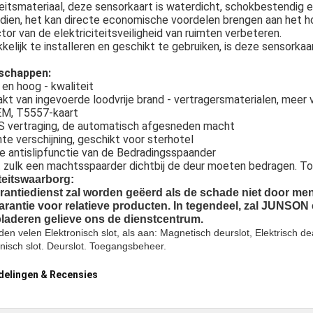
eitsmateriaal, deze sensorkaart is waterdicht, schokbestendig 
ien, het kan directe economische voordelen brengen aan het hot
tor van de elektriciteitsveiligheid van ruimten verbeteren.
elijk te installeren en geschikt te gebruiken, is deze sensorka
schappen:
en hoog - kwaliteit
t van ingevoerde loodvrije brand - vertragersmaterialen, meer v
EM, T5557-kaart
S vertraging, de automatisch afgesneden macht
te verschijning, geschikt voor sterhotel
e antislipfunctie van de Bedradingsspaander
 zulk een machtsspaarder dichtbij de deur moeten bedragen. To
teitswaarborg:
rantiedienst zal worden geëerd als de schade niet door me
garantie voor relatieve producten. In tegendeel, zal JUNSON e
laderen gelieve ons de dienstcentrum.
den velen Elektronisch slot, als aan: Magnetisch deurslot, Elektrisch dea
onisch slot. Deurslot. Toegangsbeheer.
delingen & Recensies