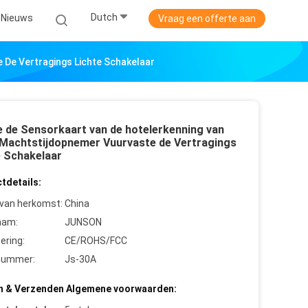
Dutch
Nieuws
Vraag een offerte aan
 De Vertragings Lichte Schakelaar
e de Sensorkaart van de hotelerkenning van
 Machtstijdopnemer Vuurvaste de Vertragings
e Schakelaar
tdetails:
 van herkomst:
China
aam:
JUNSON
cering:
CE/ROHS/FCC
nummer:
Js-30A
n & Verzenden Algemene voorwaarden: