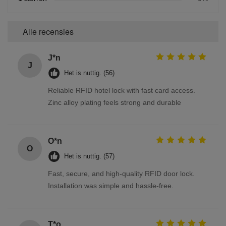
Alle recensies
J*n
J
Het is nuttig. (56)
Reliable RFID hotel lock with fast card access.
Zinc alloy plating feels strong and durable
O*n
O
Het is nuttig. (57)
Fast, secure, and high-quality RFID door lock.
Installation was simple and hassle-free.
T*o