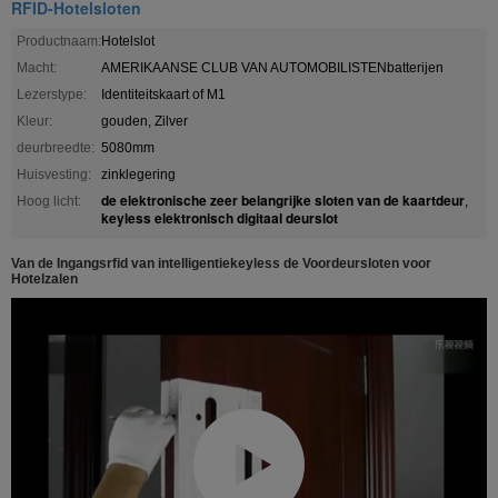
RFID-Hotelsloten
Productnaam:
Hotelslot
Macht:
AMERIKAANSE CLUB VAN AUTOMOBILISTENbatterijen
Lezerstype:
Identiteitskaart of M1
Kleur:
gouden, Zilver
deurbreedte:
5080mm
Huisvesting:
zinklegering
de elektronische zeer belangrijke sloten van de kaartdeur
Hoog licht:
,
keyless elektronisch digitaal deurslot
Van de Ingangsrfid van intelligentiekeyless de Voordeursloten voor
Hotelzalen