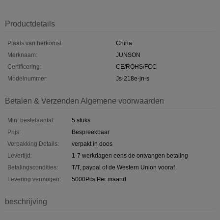
Productdetails
Plaats van herkomst:
China
Merknaam:
JUNSON
Certificering:
CE/ROHS/FCC
Modelnummer:
Js-218e-jn-s
Betalen & Verzenden Algemene voorwaarden
Min. bestelaantal:
5 stuks
Prijs:
Bespreekbaar
Verpakking Details:
verpakt in doos
Levertijd:
1-7 werkdagen eens de ontvangen betaling
Betalingscondities:
T/T, paypal of de Western Union vooraf
Levering vermogen:
5000Pcs Per maand
beschrijving