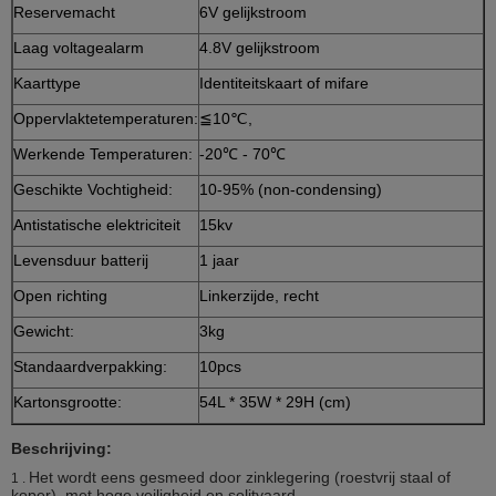
Reservemacht
6V gelijkstroom
Laag voltagealarm
4.8V gelijkstroom
Kaarttype
Identiteitskaart of mifare
Oppervlaktetemperaturen:
≦10℃,
Werkende Temperaturen:
-20℃ - 70℃
Geschikte Vochtigheid:
10-95% (non-condensing)
Antistatische elektriciteit
15kv
Levensduur batterij
1 jaar
Open richting
Linkerzijde, recht
Gewicht:
3kg
Standaardverpakking:
10pcs
Kartonsgrootte:
54L * 35W * 29H (cm)
Beschrijving:
Het wordt eens gesmeed door zinklegering (roestvrij staal of
1 .
koper), met hoge veiligheid en solityaard.