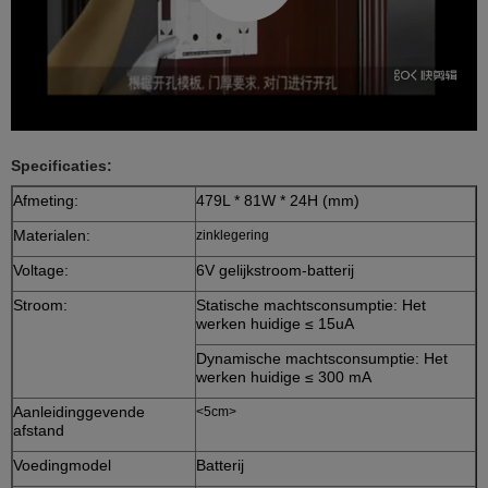
Specificaties:
Afmeting:
479L * 81W * 24H (mm)
Materialen:
zinklegering
Voltage:
6V gelijkstroom-batterij
Stroom:
Statische machtsconsumptie: Het
werken huidige ≤ 15uA
Dynamische machtsconsumptie: Het
werken huidige ≤ 300 mA
Aanleidinggevende
<5cm>
afstand
Voedingmodel
Batterij