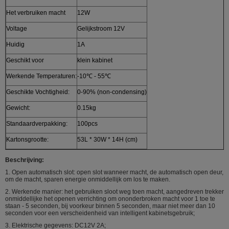
Het verbruiken macht
12W
Voltage
Gelijkstroom 12V
Huidig
1A
Geschikt voor
klein kabinet
Werkende Temperaturen:
-10℃ - 55℃
Geschikte Vochtigheid:
0-90% (non-condensing)
Gewicht:
0.15kg
Standaardverpakking:
100pcs
Kartonsgrootte:
53L * 30W * 14H (cm)
Beschrijving:
1. Open automatisch slot: open slot wanneer macht, de automatisch open deur,
om de macht, sparen energie onmiddellijk om los te maken.
2. Werkende manier: het gebruiken sloot weg toen macht, aangedreven trekker
onmiddellijke het openen verrichting om ononderbroken macht voor 1 toe te
staan - 5 seconden, bij voorkeur binnen 5 seconden, maar niet meer dan 10
seconden voor een verscheidenheid van intelligent kabinetsgebruik;
3. Elektrische gegevens: DC12V 2A;