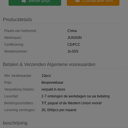
Beste prijs
Contacteer ons
Productdetails
Plaats van herkomst:
China
Merknaam:
JUNSON
Certificering:
CE/FCC
Modelnummer:
Js-05S
Betalen & Verzenden Algemene voorwaarden
Min. bestelaantal:
10pcs
Prijs:
Bespreekbaar
Verpakking Details:
verpakt in doos
Levertijd:
2-7 ontvingen de werkdagen na uw betaling
Betalingscondities:
T/T, paypal of de Western Union vooraf
Levering vermogen:
30, 000pcs per maand
beschrijving