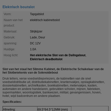
Elektrisch boutslot
Vorm:
Tapgatslot
Naam van het
elektrisch kabinetsslot
product:
Materiaal:
Strijkijzer
Gebruik:
Lade, Deur
spanning:
DC 12V
Huidige:
1.0A
Het elektrische Slot van de Dalingsbout
Hoog licht:
,
Elektrisch deadboltslot
Slot van het staal het Slimme Kabinet, de Elektrische Schakelaar van de
het Slotbetekenis van de Solenoïdebout
Druk tellers, verse voedseldiepvriezers, de kabinetten van de snel
voedseldistributie uit, distributiekabinetten, krantenvakjes, opslagkabinetten,
dossierkabinetten, archiefkasten, boekkabinetten, metervakjes, kasten,
automaten en andere handelaren, gebruikten scholen, mijnen, fabrieken,
supermarkten, woonlogistiek, bankwezen, militair, gevangenissen, hoven,
hotel, wijd badcentrum en andere plaatsen.
Specificaties:
Afmeting:
69.5*64.5*12MM (mm)