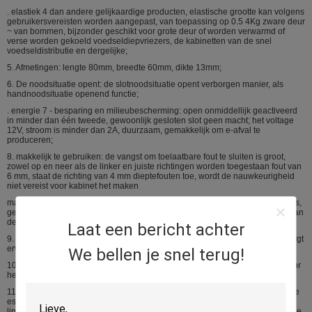
. elastiek 4 dan andere gelijkaardige producten, elastische grootte kan volgens
gebruikersvereisten worden aangepast, van toepassing op 0.5 4Kg zware deur
~ van bommen, bijzonder geschikt voor grote deur of worden verwarmd of
verse worden gekoeld voedseldiepvriezers, de kabinetten van de snel
voedseldistributie en dergelijke;
5. Afmetingen: lengte 80mm, breedte 60mm, dikte 13mm;
6. De noodsituatie opent: de slotnoodsituatie opent verborgen manier, als
handnoodsituatie openend functie;
. energie 7 - besparing en milieubescherming: open onmiddellijk geactiveerd
in minder dan één tweede, gewoonlijk gesloten slot geen macht; het voltage
12V, stroom is minder dan 2A, duurzaam, gemakkelijk om e-afval te
produceren;
8. makkelijk te gebruiken: de vangst om toelaatbare fout te sluiten is groot,
zowel op en neer als de linker en juiste richtingen worden toegestaan fout van
6 mm, staat de richting van 4 mm dieptefouten toe, wordt de nauwkeurigheid
niet vereist voor kabinet het maken
materiaalmeester het vaardigheidsniveau van arbeidersvereisten niet hoog is,
gemakkelijk aan massaproduktie, flexibele bedrading geïnstalleerde klein, kan
de productiekosten van de kabinetsfabriek verminderen;
Laat een bericht achter
9. Duurzaam: het interval 10 seconden ononderbroken test 500.000 keer, zorgt
ervoor dat de rol niet zal branden;
We bellen je snel terug!
10. Statusoutput: Js-05S heeft een de opsporingssignaal van de slotstaat voor
het ontdekken van een gesloten deur van (open,) staat.
11. Installatie: Js-05S het originele, symmetrische ontwerp, de innovatieve die
esthetica, openen, de kleine grootte, de eenvoudige installatie, geen
linkerzijde en recht, en positieve en negatieve punten, gemakkelijke installatie