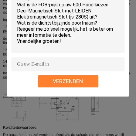
van vervanging, op en neer wordt gecentreerd om de massaproduktie van de
kabinetsfabriek te vergemakkelijken, ook niet adherente zijinstallatie kunnen
ook zijn
ingebedde, verborgen installatie;
12. Veilig en betrouwbaar: de sluiting kan 150Kg-spanning weerstaan
produceert significante permanent niet
de misvorming, trilling, stamperontwerp, is ook toepasselijke militaire,
financiële en andere gebieden.
13. Lage kosten: het gebied van goedkoop, vooral voor openbare ruimten,
burgerlijke consumptie, makkelijk te gebruiken largequantities
14. Oppervlaktebehandeling: galvaniserende elektroforeseverf (de neutrale
rook experimenteerde 200 uren),
het product is geschikt voor +60 graden op hoge temperatuur aan -40 graden
omgevingstemperatuur
VERZENDEN
Kwaliteitswaarborg:
De garantiedienst zal worden geëerd als de schade niet door mens wordt