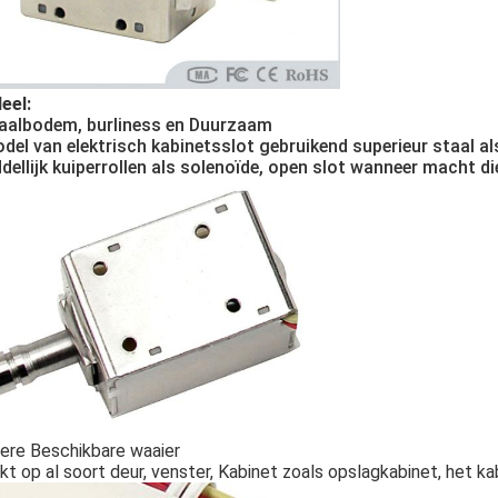
eel:
aalbodem, burliness en Duurzaam
odel van elektrisch kabinetsslot gebruikend superieur staal a
dellijk kuiperrollen als solenoïde, open slot wanneer macht d
tere Beschikbare waaier
kt op al soort deur, venster, Kabinet zoals opslagkabinet, het ka