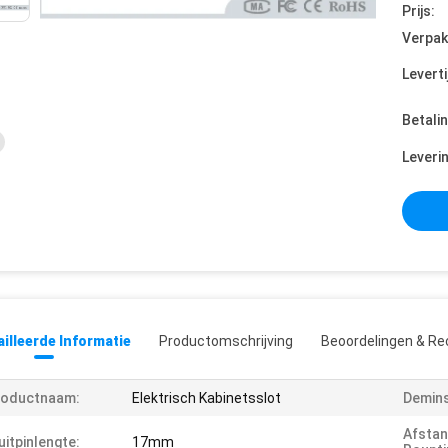
Prijs:
Verpak
Leverti
Betali
Leveri
illeerde Informatie
Productomschrijving
Beoordelingen & Re
roductnaam:
Elektrisch Kabinetsslot
Demins
Afstan
uitpinlengte:
17mm