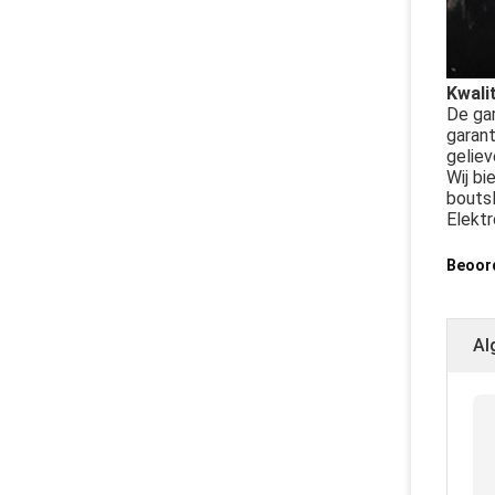
Kwali
De gar
garant
geliev
Wij bi
boutsl
Elektr
Beoor
Al