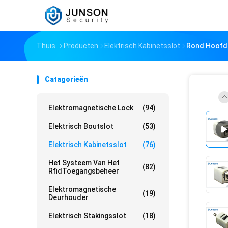
Thuis
Producten
Elektrisch Kabinetsslot
Rond Hoofd 
Catagorieën
Elektromagnetische Lock
(94)
Elektrisch Boutslot
(53)
Elektrisch Kabinetsslot
(76)
Het Systeem Van Het
(82)
RfidToegangsbeheer
Elektromagnetische
(19)
Deurhouder
Elektrisch Stakingsslot
(18)