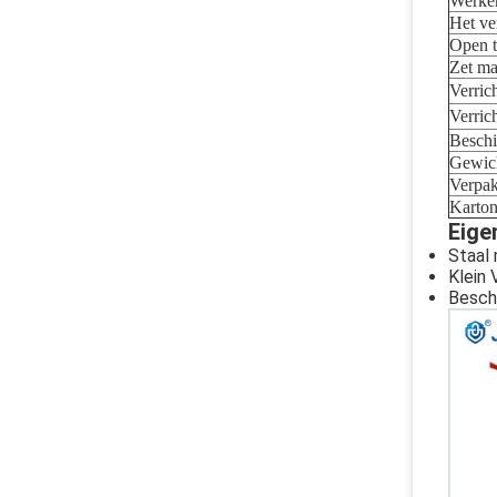
Werke
Het ve
Open t
Zet ma
Verric
Verric
Beschi
Gewic
Verpak
Karton
Eige
Staal 
Klein 
Beschi