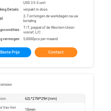
USD 3.5-5 unit
king Details:
verpakt in doos
2-7 ontvingen de werkdagen na uw
jd:
betaling
T/T, paypal of de Western Union
ngscondities:
vooraf, L/C
ng vermogen:
5,0000pcs per maand
Beste Prijs
Contact
censies
ion:
62L*27W*29H (mm)
d Van Het
15mm