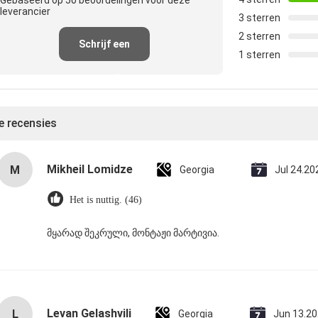
Gebaseerd op 50 beoordelingen voor deze
leverancier
3 sterren
2 sterren
Schrijf een
1 sterren
recensie
le recensies
Mikheil Lomidze
M
Georgia
Jul 24.20
Het is nuttig. (46)
მყარად შეკრული, მონტაჟი მარტივია.
Levan Gelashvili
L
Georgia
Jun 13.2