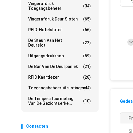
Vingerafdruk
(34)
Toegangsbeheer
Vingerafdruk Deur Sloten
(65)
RFID-Hotelsloten
(66)
De Steun Van Het
(22)
Deurslot
Uitgangsdrukknop
(59)
De Bar Van De Deurpaniek
(21)
RFID Kaartlezer
(28)
Toegangsbeheeruitrustingen
(44)
De Temperatuurmeting
(10)
Gedeta
Van De Gezichtserke...
P
Contacten
Sl