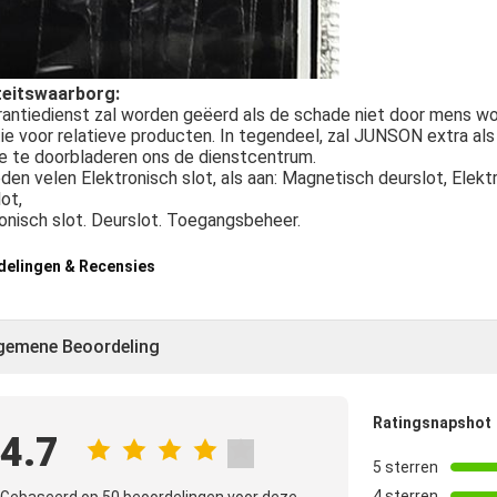
teitswaarborg:
antiedienst zal worden geëerd als de schade niet door mens wo
ie voor relatieve producten. In tegendeel, zal JUNSON extra als 
e te doorbladeren ons de dienstcentrum.
eden velen Elektronisch slot, als aan: Magnetisch deurslot, Elekt
ot,
onisch slot. Deurslot. Toegangsbeheer.
delingen & Recensies
gemene Beoordeling
Ratingsnapshot
4.7
5 sterren
4 sterren