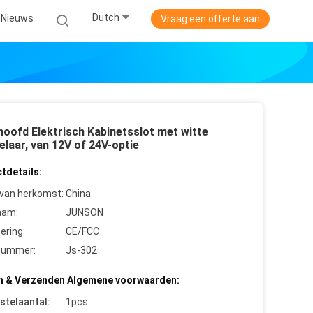
Dutch
Nieuws
Vraag een offerte aan
hoofd Elektrisch Kabinetsslot met witte
laar, van 12V of 24V-optie
tdetails:
 van herkomst:
China
aam:
JUNSON
cering:
CE/FCC
nummer:
Js-302
n & Verzenden Algemene voorwaarden:
stelaantal:
1pcs