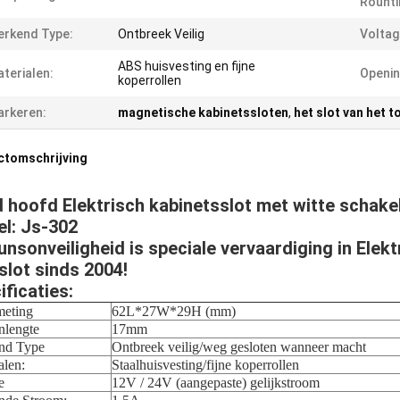
Rounti
rkend Type:
Ontbreek Veilig
Voltag
ABS huisvesting en fijne
terialen:
Openin
koperrollen
rkeren:
magnetische kabinetssloten
,
het slot van het 
ctomschrijving
 hoofd Elektrisch kabinetsslot met witte schakel
l: Js-302
unsonveiligheid is speciale vervaardiging in Elek
slot sinds
2004!
ificaties:
meting
62L*27W*29H (mm)
inlengte
17mm
nd Type
Ontbreek veilig/weg gesloten wanneer macht
alen:
Staalhuisvesting/fijne koperrollen
e
12V / 24V (aangepaste) gelijkstroom