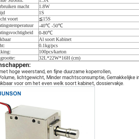
nde Stroom:
1.5A
rbruiken macht
1.8W
ijd
1S
cht voort
≦15S
htingstemperatuur
-40℃ -50℃
htingsvochtigheid
0-80℃
kbaar
Al soort Kabinet
ht:
0.1kg/pcs
king:
100pcs/karton
grootte:
32L*22W*16H (cm)
nschappen:
met hoge weerstand, en fijne duurzame koperrollen,
Volume, lichtgewicht, Minder machtsconsumptie, Gemakkelijke in
kbaar voor om het even welk soort kabinet, dossiervakje.