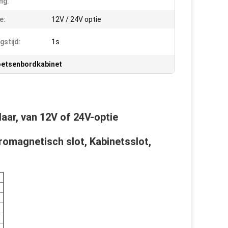
ng:
e:
12V / 24V optie
gstijd:
1s
toetsenbordkabinet
aar, van 12V of 24V-optie
tromagnetisch slot, Kabinetsslot,