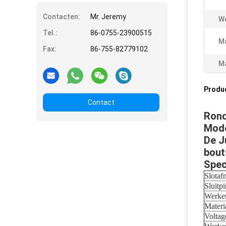
Contacten:
Mr. Jeremy
We
Tel.:
86-0755-23900515
Ma
Fax:
86-755-82779102
Ma
Produ
Contact
Rond
Mode
De J
bout
Spec
Slotaf
Sluitp
Werke
Materi
Voltag