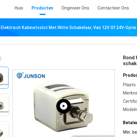
Huis
Producten
Ongeveer Ons
Contacteer Ons
Elektrisch Kabinetsslot Met Witte Schakelaar, Van 12V Of 24V-Optie
Rond 
schake
Produc
Plaats
Merkn
Certifi
Model
Betale
Min. be