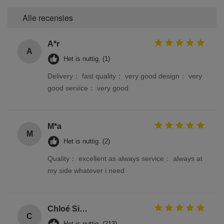
Alle recensies
A*r
A
Het is nuttig. (1)
Delivery： fast quality： very good design： very
good service： very good
M*a
M
Het is nuttig. (2)
Quality： excellent as always service： always at
my side whatever i need
Chloé Simon
C
Het is nuttig. (213)