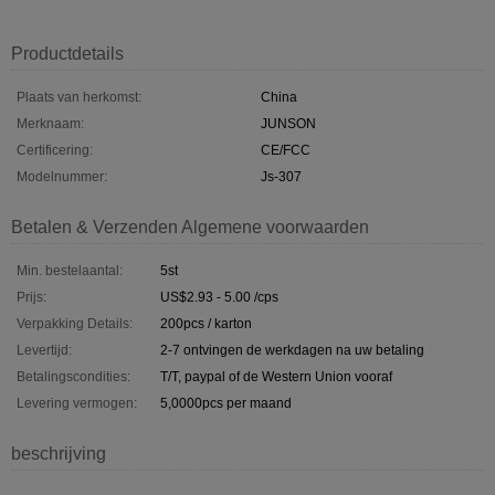
Productdetails
Plaats van herkomst:
China
Merknaam:
JUNSON
Certificering:
CE/FCC
Modelnummer:
Js-307
Betalen & Verzenden Algemene voorwaarden
Min. bestelaantal:
5st
Prijs:
US$2.93 - 5.00 /cps
Verpakking Details:
200pcs / karton
Levertijd:
2-7 ontvingen de werkdagen na uw betaling
Betalingscondities:
T/T, paypal of de Western Union vooraf
Levering vermogen:
5,0000pcs per maand
beschrijving