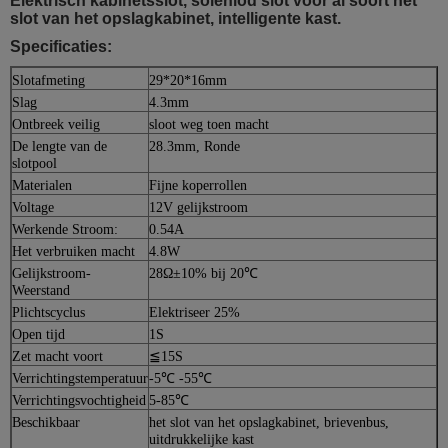
Elektrisch kabinetsslot, soleniod slot voor al soort het
slot van het opslagkabinet, intelligente kast.
Specificaties:
Slotafmeting
29*20*16mm
Slag
4.3mm
Ontbreek veilig
sloot weg toen macht
De lengte van de
28.3mm, Ronde
slotpool
Materialen
Fijne koperrollen
Voltage
12V gelijkstroom
Werkende Stroom:
0.54A
Het verbruiken macht
4.8W
Gelijkstroom-
28Ω±10% bij 20℃
Weerstand
Plichtscyclus
Elektriseer 25%
Open tijd
1S
Zet macht voort
≦15S
Verrichtingstemperatuur
-5℃ -55℃
Verrichtingsvochtigheid
5-85℃
Beschikbaar
het slot van het opslagkabinet, brievenbus,
uitdrukkelijke kast