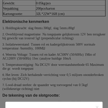
Gewicht:
0.05kg/pcs
Verpakking:
200pcs/karton
Kartongrootte:
32L*22W*16H (cm)
Elektronische kenmerken
Holdingskracht: slag 0mm≥300gf, slag 5mm≥80gf
1.
Overblijvend magnetisme: Na toegepaste gelijkstroom 12V ben terugkeer
2.
bij gewicht van ironrod 5gf (prependicular richting)
Isolatieweerstand: Tussen rol en kadergelijkstroom 500V normale
3.
temperatuur /humidity, 100MΩ
Weersta Voltage: Tussen rol en kader AC500V (50/60Hz) 1Min of
4.
AC1200V (50/60Hz) 1Sec (analyse huidige 10mA
Temperatuurstijging: Na DC12V door weerstandsmethode 65 Maximum
5.
die gr. wordt toegepast
Het leven: Zich herhalende verrichting voor 0,5 miljoen ononderbroken
6.
cyclus (bij DC12V)
Lood-draad sterkte: de spaander weg toevoegend van 0.5kgf
7.
(willekeurige richting) niet
De tekening van de slotgrootte: