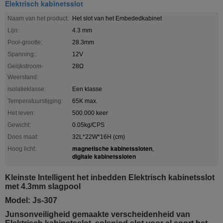
Elektrisch kabinetsslot
Naam van het product:
Het slot van het Embededkabinet
Lijn:
4.3 mm
Pool-grootte:
28.3mm
Spanning::
12V
Gelijkstroom-
28Ω
Weerstand:
isolatieklasse:
Een klasse
Temperatuurstijging:
65K max.
Het leven:
500.000 keer
Gewicht:
0.05kg/CPS
Doos maat:
32L*22W*16H (cm)
magnetische kabinetssloten
Hoog licht:
,
digitale kabinetssloten
Kleinste Intelligent het inbedden Elektrisch kabinetsslot
met 4.3mm slagpool
Model: Js-307
Junsonveiligheid gemaakte verscheidenheid van