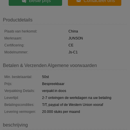
Beste prijs
Contacteer ons
Productdetails
Plaats van herkomst:
China
Merknaam:
JUNSON
Certificering:
CE
Modelnummer:
Js-C1
Betalen & Verzenden Algemene voorwaarden
Min. bestelaantal:
50st
Prijs:
Bespreekbaar
Verpakking Details:
verpakt in doos
Levertijd:
2-7 ontvingen de werkdagen na uw betaling
Betalingscondities:
T/T, paypal of de Western Union vooraf
Levering vermogen:
20.000 stuks per maand
beschrijving