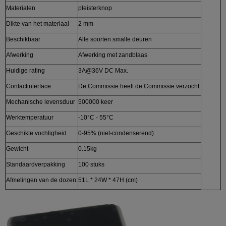
Materialen
pleisterknop
Dikte van het materiaal
2 mm
Beschikbaar
Alle soorten smalle deuren
Afwerking
Afwerking met zandblaas
Huidige rating
3A@36V DC Max.
Contactinterface
De Commissie heeft de Commissie verzocht:
Mechanische levensduur
500000 keer
Werktemperatuur
-10°C - 55°C
Geschikte vochtigheid
0-95% (niet-condenserend)
Gewicht
0.15kg
Standaardverpakking
100 stuks
Afmetingen van de dozen:
51L * 24W * 47H (cm)