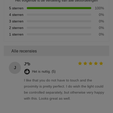
Het volgende is de verdeling van alle beoordelingen
5 sterren
100%
4 sterren
0%
3 sterren
0%
2 sterren
0%
1 sterren
0%
Alle recensies
J*b
J
Het is nuttig. (5)
I like that you do not have to touch and the
proximity is pretty perfect. I do wish the light could
be controlled separately, but otherwise very happy
with this. Looks great as well.