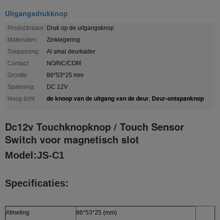
Uitgangsdrukknop
Productnaam:
Druk op de uitgangsknop
Materialen:
Zinklegering
Toepassing:
Al smal deurkader
Contact:
NO/NC/COM
Grootte:
86*53*25 mm
Spanning:
DC 12V
de knoop van de uitgang van de deur
Deur-ontspanknop
Hoog licht:
,
Dc12v Touchknopknop / Touch Sensor
Switch voor magnetisch slot
Model:JS-C1
Specificaties:
Afmeting
86*53*25 (mm)