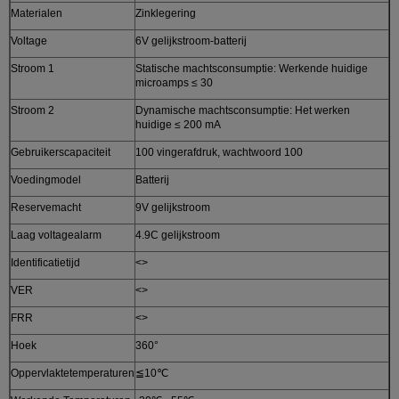
Materialen
Zinklegering
Voltage
6V gelijkstroom-batterij
Stroom 1
Statische machtsconsumptie: Werkende huidige
microamps ≤ 30
Stroom 2
Dynamische machtsconsumptie: Het werken
huidige ≤ 200 mA
Gebruikerscapaciteit
100 vingerafdruk, wachtwoord 100
Voedingmodel
Batterij
Reservemacht
9V gelijkstroom
Laag voltagealarm
4.9C gelijkstroom
Identificatietijd
<>
VER
<>
FRR
<>
Hoek
360°
Oppervlaktetemperaturen
≦10℃