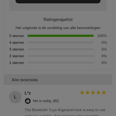
Ratingsnapshot
Het volgende is de verdeling van alle beoordelingen
5 sterren
100%
4 sterren
0%
3 sterren
0%
2 sterren
0%
1 sterren
0%
Alle recensies
L*z
L
Het is nuttig. (82)
The Bluetooth Tuya fingerprint lock is easy to use
and very reliable. App control works smoothly.