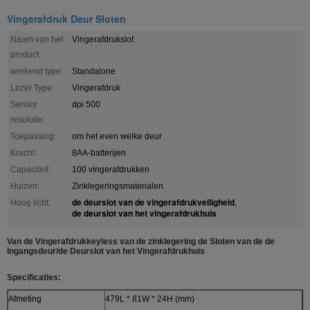
Vingerafdruk Deur Sloten
Naam van het
Vingerafdrukslot
product:
werkend type:
Standalone
Lezer Type:
Vingerafdruk
Sensor
dpi 500
resolutie:
Toepassing:
om het even welke deur
Kracht:
8AA-batterijen
Capaciteit:
100 vingerafdrukken
Huizen:
Zinklegeringsmaterialen
de deurslot van de vingerafdrukveiligheid
Hoog licht:
,
de deurslot van het vingerafdrukhuis
Van de Vingerafdrukkeyless van de zinklegering de Sloten van de de
Ingangsdeur/de Deurslot van het Vingerafdrukhuis
Specificaties:
Afmeting
479L * 81W * 24H (mm)