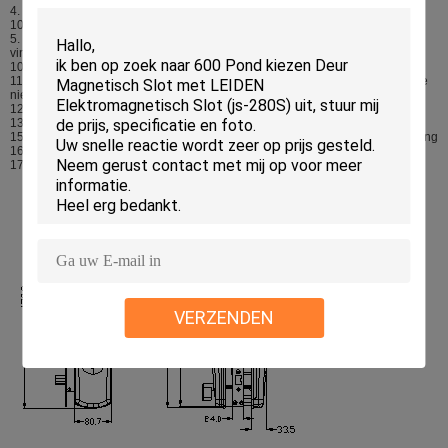
4. Schadeweerstand van de sensor: 4H keer op een rij geraakte het potlood
1000, zal beschadigd niet
5. De module van de vingerafdrukregistratie: Produceer tegelijkertijd een
vingerafdrukmodule
10. Neem vingerafdrukken update van wijze: Automatisch
11 vingerafdrukinformatie: De batterij maakt los en vervangt, zal de informatie
niet verlies
12 lichte interferentie: Vermijd directe glans
13 collector: Hard glas, nano-behandelde uiterst wearable oppervlakte,
15 controlesystemen: Individueel gecontroleerd met dubbel-kern dubbele kring
16. Facultatieve de veranderingsreeks van het wachtwoordontwerp
17. Wachtwoordlengte: Zes Aantallen
VERZENDEN