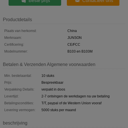
Beste prijs
Contacteer ons
Productdetails
Plaats van herkomst:
China
Merknaam:
JUNSON
Certificering:
CE/FCC
Modelnummer:
B103 en B103M
Betalen & Verzenden Algemene voorwaarden
Min. bestelaantal:
10 stuks
Prijs:
Bespreekbaar
Verpakking Details:
verpakt in doos
Levertijd:
2-7 ontvingen de werkdagen na uw betaling
Betalingscondities:
T/T, paypal of de Western Union vooraf
Levering vermogen:
5000 stuks per maand
beschrijving