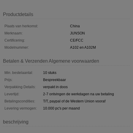
Productdetails
Plaats van herkomst:
China
Merknaam:
JUNSON
Certificering:
CE/FCC
Modelnummer:
A102 en A102M
Betalen & Verzenden Algemene voorwaarden
Min. bestelaantal:
10 stuks
Prijs:
Bespreekbaar
Verpakking Details:
verpakt in doos
Levertijd:
2-7 ontvingen de werkdagen na uw betaling
Betalingscondities:
T/T, paypal of de Western Union vooraf
Levering vermogen:
10.000 pc's per maand
beschrijving