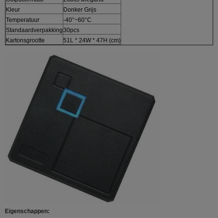
Kleur
Donker Grijs
Temperatuur
-40°~60°C
Standaardverpakking
30pcs
Kartonsgrootte
51L * 24W * 47H (cm)
Eigenschappen: