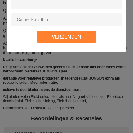
kunt verzendingsstaus op de overeenkomstige website bekijken.
Q: Komt dit product met kleinhandelspakket?
A: Wij hebben het verpakkingsdetail op de beschrijving van elk
product verklaard, te controleren gelieve het, dank u!
Q: Ik ben reseller, ik vele stukken van uw punt, zou wat is de
groothandelsprijs willen kopen?
VERZENDEN
A: Hallo, te verzenden dank voor uw onderzoek, als u grote
hoeveelheid zou willen kopen, gelieve e-mail naar ons, zullen wij u
de beste prijs, dank geven!
Kwaliteitswaarborg:
De garantiedienst zal worden geëerd als de schade niet door mens wordt
veroorzaakt, verstrekt JUNSON 3 jaar
garantie voor relatieve producten. In tegendeel, zal JUNSON extra als
reparatie laden. Meer informatie,
gelieve te doorbladeren ons de dienstcentrum.
Wij bieden velen Elektronisch slot, als aan: Magnetisch deurslot, Elektrisch
deadboltslot, Elektrische staking, Elektrisch boutslot,
Elektronisch slot. Deurslot. Toegangsbeheer.
Beoordelingen & Recensies