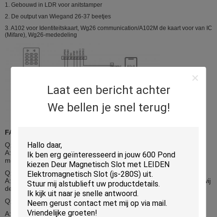
1. Gebouwd in LDR voor anitstamper
2. De output van Wiegand 26-37 beetjes
3. A102 voor Identiteitskaart, Wg26 communication/A102M de kaart voor van IC
(Mifare), Wg26-mededeling
Laat een bericht achter
We bellen je snel terug!
FAQ
Q: Het Hoe kan ik betaalt voor mijn aankoop?
A: wij keuren de volgende betalingswijzen goed: cridet kaart;
moneybooker; T/T; de Western Union.
Q: Hoeveel kost het aan schip aan mijn land?
A: Gelieve uw te vertellen ons ontvangen goederenadres, zullen wij
de het verschepen kosten uw verwijzing controleren
Q: Is er om het even welk het volgen Aantal voor mijn punt?
A: Ja, verschepen wij elke orde met hun het Volgen Aantal, en u