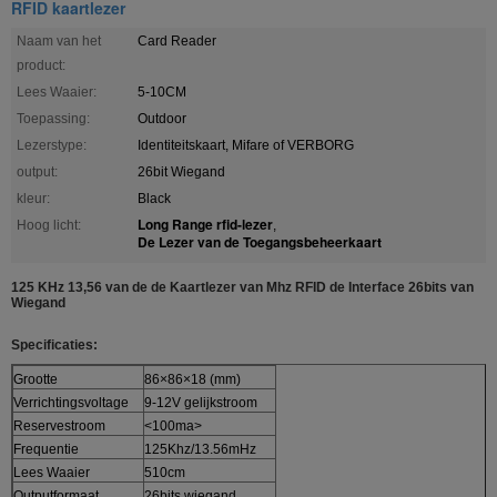
RFID kaartlezer
Naam van het
Card Reader
product:
Lees Waaier:
5-10CM
Toepassing:
Outdoor
Lezerstype:
Identiteitskaart, Mifare of VERBORG
output:
26bit Wiegand
kleur:
Black
Long Range rfid-lezer
Hoog licht:
,
De Lezer van de Toegangsbeheerkaart
125 KHz 13,56 van de de Kaartlezer van Mhz RFID de Interface 26bits van
Wiegand
Specificaties:
Grootte
86×86×18 (mm)
Verrichtingsvoltage
9-12V gelijkstroom
Reservestroom
<100ma>
Frequentie
125Khz/13.56mHz
Lees Waaier
510cm
Outputformaat
26bits wiegand