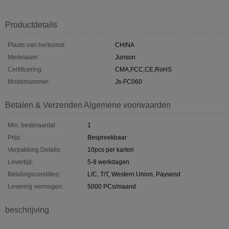
Productdetails
Plaats van herkomst:
CHINA
Merknaam:
Junson
Certificering:
CMA,FCC,CE,RoHS
Modelnummer:
Js-FC060
Betalen & Verzenden Algemene voorwaarden
Min. bestelaantal:
1
Prijs:
Bespreekbaar
Verpakking Details:
10pcs per karton
Levertijd:
5-8 werkdagen
Betalingscondities:
L/C, T/T, Western Union, Paysend
Levering vermogen:
5000 PCs/maand
beschrijving