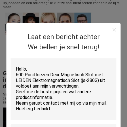
up, hoeden en een bril draagt,Je kunt ze snel identificeren zonder in de rij te
staan..
Laat een bericht achter
We bellen je snel terug!
Gebouwd in HD Dual Light Source (2
infrarood licht + wit licht), kan zelfs in het
donker worden herkend
Met zijn hoge resolutie infrarood nachtzicht licht en professionele kleur duo
camera,het kan de tweede snelheid nauwkeurig identificeren en verifiëren,
zelfs in extreem donkere of extreem lichte omgevingen.