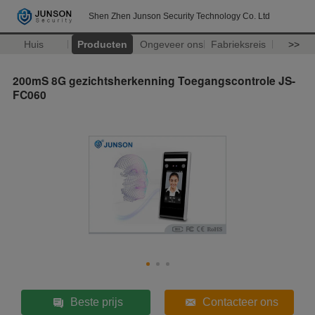
Shen Zhen Junson Security Technology Co. Ltd
Huis
Producten
Ongeveer ons
Fabrieksreis
>>
200mS 8G gezichtsherkenning Toegangscontrole JS-
FC060
Beste prijs
Contacteer ons