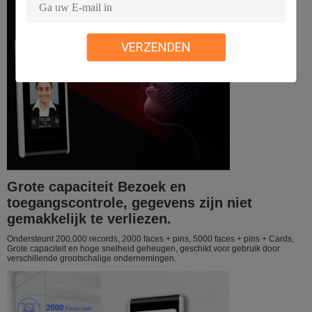
VERZENDEN
Grote capaciteit Bezoek en
toegangscontrole, gegevens zijn niet
gemakkelijk te verliezen.
Ondersteunt 200.000 records, 2000 faces + pins, 5000 faces + pins + Cards,
Grote capaciteit en hoge snelheid geheugen, geschikt voor gebruik door
verschillende grootschalige ondernemingen.