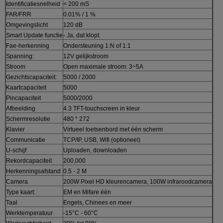
Identificatiesnelheid
< 200 mS
FAR/FRR
0.01% / 1 %
Omgevingslicht
120 dB
Smart Update functie
- Ja, dat klopt.
Fae-herkenning
Ondersteuning 1:N of 1:1
Spanning:
12V gelijkstroom
Stroom
Open maximale stroom: 3~5A
Gezichtscapaciteit:
5000 / 2000
Kaartcapaciteit
5000
Pincapaciteit
5000/2000
Afbeelding
4.3 TFT-touchscreen in kleur
Schermresolutie
480 * 272
Klavier
Virtueel toetsenbord met één scherm
Communicatie
TCP/IP, USB, Wifi (optioneel)
U-schijf
Uploaden, downloaden
Rekordcapaciteit
200,000
Herkenningsafstand
0.5 - 2 M
Camera
200W Pixel HD kleurencamera, 100W infraroodcamera
Type kaart:
EM en Mifare één
Taal
Engels, Chinees en meer
Werktemperatuur
-15°C - 60°C