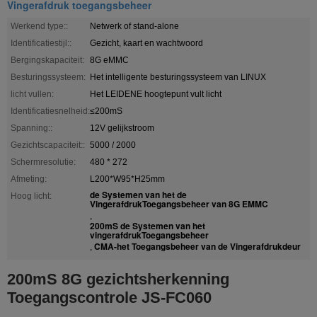
Vingerafdruk toegangsbeheer
Werkend type::
Netwerk of stand-alone
Identificatiestijl::
Gezicht, kaart en wachtwoord
Bergingskapaciteit:
8G eMMC
Besturingssysteem:
Het intelligente besturingssysteem van LINUX
licht vullen:
Het LEIDENE hoogtepunt vult licht
Identificatiesnelheid:
≤200mS
Spanning::
12V gelijkstroom
Gezichtscapaciteit::
5000 / 2000
Schermresolutie:
480 * 272
Afmeting:
L200*W95*H25mm
de Systemen van het de
Hoog licht:
VingerafdrukToegangsbeheer van 8G EMMC
,
200mS de Systemen van het
vingerafdrukToegangsbeheer
CMA-het Toegangsbeheer van de Vingerafdrukdeur
,
200mS 8G gezichtsherkenning
Toegangscontrole JS-FC060