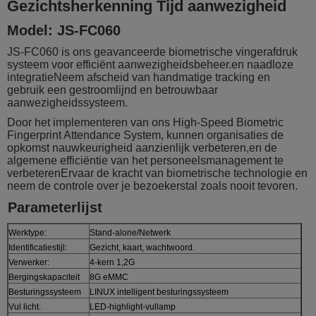
Gezichtsherkenning Tijd aanwezigheid
Model: JS-FC060
JS-FC060 is ons geavanceerde biometrische vingerafdruk
systeem voor efficiënt aanwezigheidsbeheer.en naadloze
integratieNeem afscheid van handmatige tracking en
gebruik een gestroomlijnd en betrouwbaar
aanwezigheidssysteem.
Door het implementeren van ons High-Speed Biometric
Fingerprint Attendance System, kunnen organisaties de
opkomst nauwkeurigheid aanzienlijk verbeteren,en de
algemene efficiëntie van het personeelsmanagement te
verbeterenErvaar de kracht van biometrische technologie en
neem de controle over je bezoekerstal zoals nooit tevoren.
Parameterlijst
Werktype:
Stand-alone/Netwerk
Identificatiestijl:
Gezicht, kaart, wachtwoord.
Verwerker:
4-kern 1,2G
Bergingskapaciteit
8G eMMC
Besturingssysteem
LINUX intelligent besturingssysteem
Vul licht.
LED-highlight-vullamp