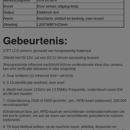
Werkvochtigheid
20% tot 90%
Invoer
Door sensor, uitgang knop.
Output
Elektrisch slot
Alarm:
Bescherm, ontsluit en bedreig, over record
Afmeting
L200*W95*H25mm
Gebeurtenis:
1TFT LCD scherm, gemaakt van hoogwaardig materiaal
2Werkt met DC12V, zal een DC12 stroom aansluiting leveren
3Hoogresolutie infrarood nachtzicht licht en professionele kleur duo camera,
kan snel verificatie uitvoeren in elke omgeving
4. Dual lichtbron ((2 infrarood licht + wit licht).
5. 0.1S identificatie snelheid, zeer snel!
6. Werkt met zowel 125kHz als 13.56Mhz Frequentie, ondersteunt zowel EM
als Mi-fare kaarten
7. Ondersteuning 2000 of 5000 gezichts-, pin-, RFID-kaart (optioneel), 200.000
recordcapaciteit
8Ondersteunt face, pin, RFID-kaart en verschillende combinatiemethoden om
het slot te openen, om aan de eisen van verschillende gebruikers te voldoen.
(optioneel)
9. T9 Input Method-editors, op de machine naam, afdeling, frequentie en