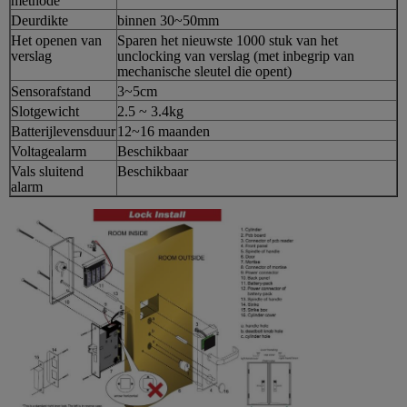
methode
Deurdikte
binnen 30~50mm
Het openen van
Sparen het nieuwste 1000 stuk van het
verslag
unclocking van verslag (met inbegrip van
mechanische sleutel die opent)
Sensorafstand
3~5cm
Slotgewicht
2.5 ~ 3.4kg
Batterijlevensduur
12~16 maanden
Voltagealarm
Beschikbaar
Vals sluitend
Beschikbaar
alarm