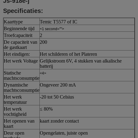
Js-918e-j
Specificaties:
Kaarttype
Temic T5577 of IC
Beginnende tijd
<1 second="">
Troefcapaciteit
2
De capaciteit van
200
de gastkaart
Het eindigen:
Het schilderen of het Plateren
Het werk Voltage
Gelijkstroom 6V, 4 stukken van alkalische
batterij
Statische
<4>
machtsconsumptie
Dynamische
Ongeveer 200 mA
machtsconsumptie
Het werk
-20 tot 50 Celsius
temperatuur
Het werk
≤ 80%
vochtigheid
Het openen van
kaart zonder contact
kaart
Deur open
Opengelaten, juiste open