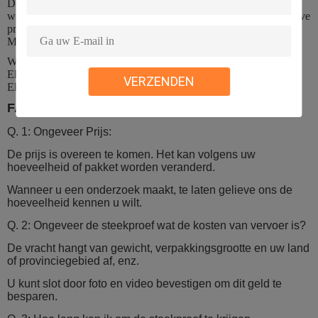
De garantiedienst zal worden geëerd als de schade niet door mens
wordt veroorzaakt, verstrekt JUNSON 2 jaar garantie voor relatieve
producten. In tegendeel, zal JUNSON extra als reparatie laden.
Meer informatie, te doorbladeren gelieve ons de dienstcentrum.
Wij bieden velen Elektronisch slot, als aan: Magnetisch deurslot,
Elektrisch deadboltslot, Elektrische staking, Elektrisch boutslot,
VERZENDEN
Elektronisch slot. Deurslot. Toegangsbeheer.
FAQ
Q. 1: Ongeveer Prijs:
De prijs is overeen te komen. Het kan volgens uw
hoeveelheid of pakket worden veranderd.
Wanneer u een onderzoek maakt, te laten gelieve ons de
hoeveelheid kennen u wilt.
Q. 2: Ongeveer de steekproef wat de kosten van vervoer is?
De vracht hangt van gewicht, verpakkingsgrootte en uw land
of provinciegebied af, enz.
U kunt slot door foto en video bevestigen om dit geld te
besparen.