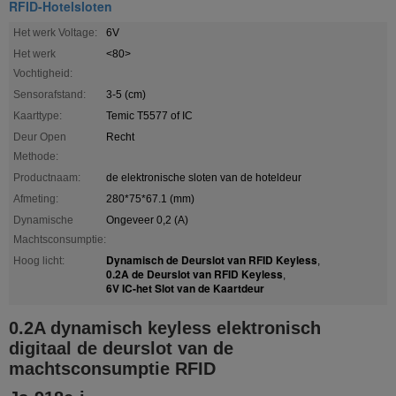
RFID-Hotelsloten
Het werk Voltage:
6V
Het werk
<80>
Vochtigheid:
Sensorafstand:
3-5 (cm)
Kaarttype:
Temic T5577 of IC
Deur Open
Recht
Methode:
Productnaam:
de elektronische sloten van de hoteldeur
Afmeting:
280*75*67.1 (mm)
Dynamische
Ongeveer 0,2 (A)
Machtsconsumptie:
Dynamisch de Deurslot van RFID Keyless
Hoog licht:
,
0.2A de Deurslot van RFID Keyless
,
6V IC-het Slot van de Kaartdeur
0.2A dynamisch keyless elektronisch
digitaal de deurslot van de
machtsconsumptie RFID