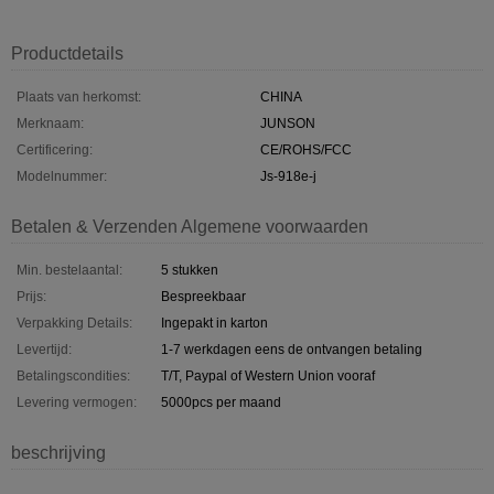
Productdetails
Plaats van herkomst:
CHINA
Merknaam:
JUNSON
Certificering:
CE/ROHS/FCC
Modelnummer:
Js-918e-j
Betalen & Verzenden Algemene voorwaarden
Min. bestelaantal:
5 stukken
Prijs:
Bespreekbaar
Verpakking Details:
Ingepakt in karton
Levertijd:
1-7 werkdagen eens de ontvangen betaling
Betalingscondities:
T/T, Paypal of Western Union vooraf
Levering vermogen:
5000pcs per maand
beschrijving