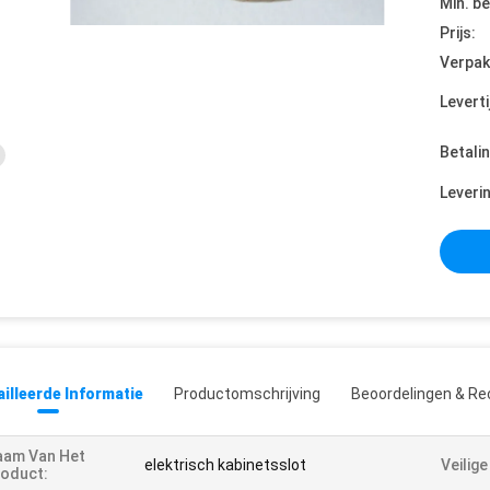
Min. be
Prijs:
Verpak
Leverti
Betali
Leveri
illeerde Informatie
Productomschrijving
Beoordelingen & Re
aam Van Het
elektrisch kabinetsslot
Veilige
oduct: