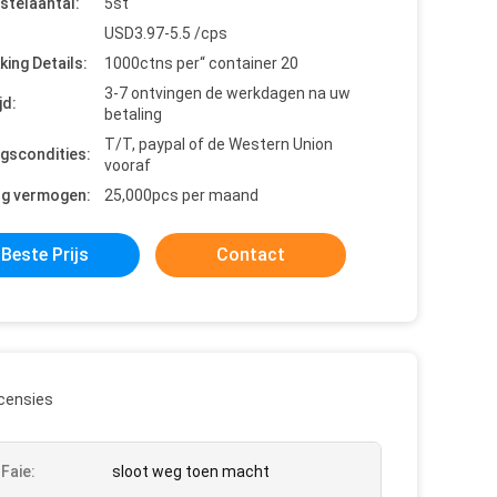
stelaantal:
5st
USD3.97-5.5 /cps
king Details:
1000ctns per“ container 20
3-7 ontvingen de werkdagen na uw
jd:
betaling
T/T, paypal of de Western Union
ngscondities:
vooraf
ng vermogen:
25,000pcs per maand
Beste Prijs
Contact
censies
 Faie:
sloot weg toen macht