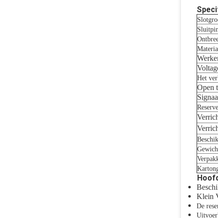
Speci
Slotgro
Sluitpi
Ontbree
Materia
Werke
Voltag
Het ve
Open t
Signaal
Reserv
Verric
Verric
Beschi
Gewich
Verpak
Kartong
Hoof
Beschi
Klein 
De rese
Uitvoer