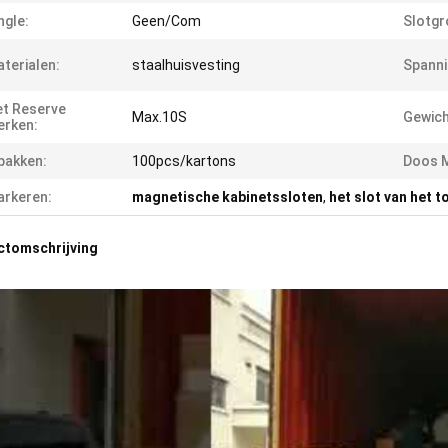
ngle:
Geen/Com
Slotgr
terialen:
staalhuisvesting
Spanni
t Reserve
Max.10S
Gewich
erken:
pakken:
100pcs/kartons
Doos 
rkeren:
magnetische kabinetssloten
,
het slot van het 
ctomschrijving