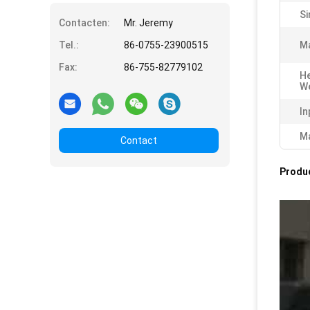
Si
Contacten:
Mr. Jeremy
Tel.:
86-0755-23900515
Ma
Fax:
86-755-82779102
He
W
In
Ma
Contact
Produ