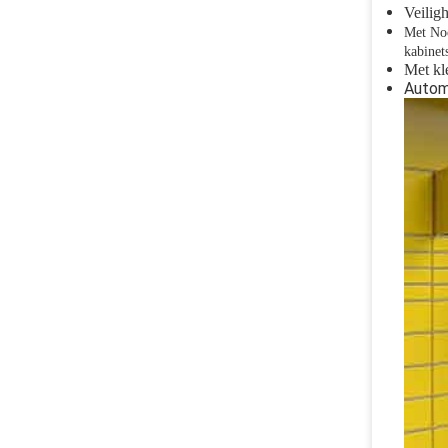
Veilig
Met Noo
kabinets
Met kl
Autom