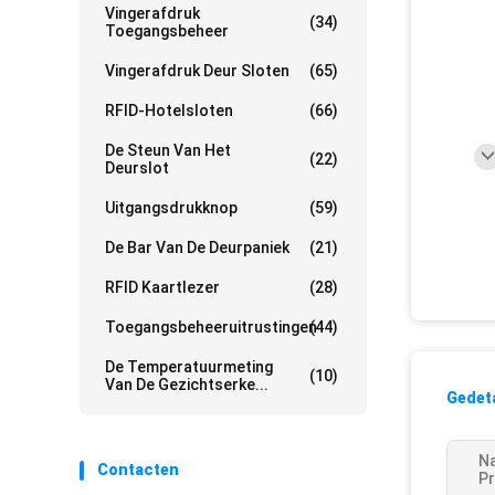
Vingerafdruk
(34)
Toegangsbeheer
Vingerafdruk Deur Sloten
(65)
RFID-Hotelsloten
(66)
De Steun Van Het
(22)
Deurslot
Uitgangsdrukknop
(59)
De Bar Van De Deurpaniek
(21)
RFID Kaartlezer
(28)
Toegangsbeheeruitrustingen
(44)
De Temperatuurmeting
(10)
Van De Gezichtserke...
Gedeta
N
Contacten
Pr