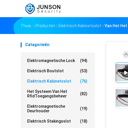
Thuis
Producten
Elektrisch Kabinetsslot
Van Het Het
Catagorieën
Elektromagnetische Lock
(94)
Elektrisch Boutslot
(53)
Elektrisch Kabinetsslot
(76)
Het Systeem Van Het
(82)
RfidToegangsbeheer
Elektromagnetische
(19)
Deurhouder
Elektrisch Stakingsslot
(18)