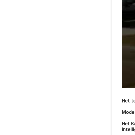
Het t
Model
Het K
intel