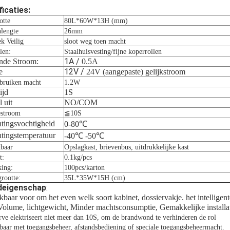
ficaties:
otte
80L*60W*13H (mm)
nlengte
26mm
k Veilig
sloot weg toen macht
len:
Staalhuisvesting/fijne koperrollen
1A /
nde Stroom:
0.5A
12V /
e
24V (aangepaste) gelijkstroom
rbruiken macht
1.2W
ijd
1S
 uit
NO/COM
estroom
≦10S
htingsvochtigheid
0-80℃
htingstemperatuur
-40℃ -50℃
kbaar
Opslagkast, brievenbus, uitdrukkelijke kast
t:
0.1kg/pcs
king:
100pcs/karton
rootte:
35L*35W*15H (cm)
deigenschap
:
kbaar voor om het even welk soort kabinet, dossiervakje. het intelligent
Volume, lichtgewicht, Minder machtsconsumptie, Gemakkelijke installa
rve elektriseert niet meer dan 10S, om de brandwond te verhinderen de rol
baar met toegangsbeheer, afstandsbediening of speciale toegangsbeheermacht.