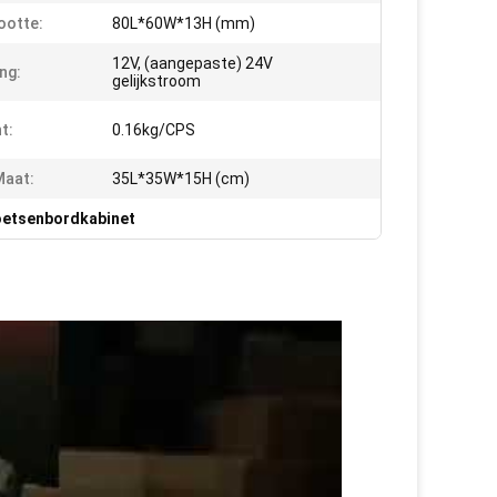
ootte:
80L*60W*13H (mm)
12V, (aangepaste) 24V
ng:
gelijkstroom
t:
0.16kg/CPS
Maat:
35L*35W*15H (cm)
toetsenbordkabinet