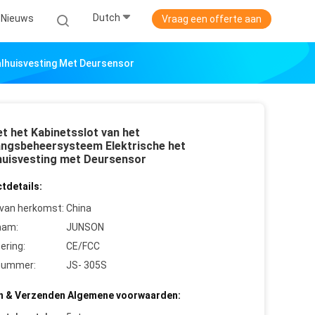
Dutch
Nieuws
Vraag een offerte aan
alhuisvesting Met Deursensor
t het Kabinetsslot van het
ngsbeheersysteem Elektrische het
huisvesting met Deursensor
tdetails:
 van herkomst:
China
aam:
JUNSON
cering:
CE/FCC
nummer:
JS- 305S
n & Verzenden Algemene voorwaarden: