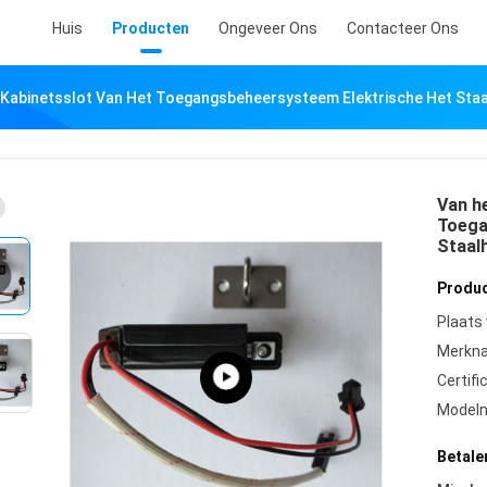
Huis
Producten
Ongeveer Ons
Contacteer Ons
 Kabinetsslot Van Het Toegangsbeheersysteem Elektrische Het Sta
Van he
Toega
Staal
Produc
Plaats
Merkn
Certifi
Model
Betale