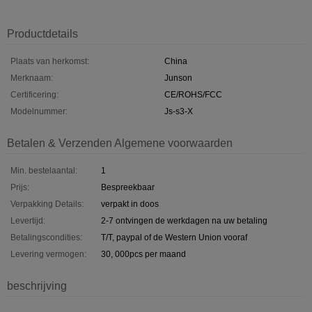
Productdetails
Plaats van herkomst:
China
Merknaam:
Junson
Certificering:
CE/ROHS/FCC
Modelnummer:
Js-s3-X
Betalen & Verzenden Algemene voorwaarden
Min. bestelaantal:
1
Prijs:
Bespreekbaar
Verpakking Details:
verpakt in doos
Levertijd:
2-7 ontvingen de werkdagen na uw betaling
Betalingscondities:
T/T, paypal of de Western Union vooraf
Levering vermogen:
30, 000pcs per maand
beschrijving