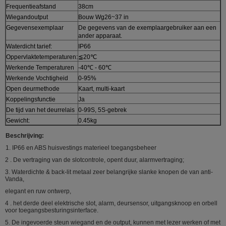
Frequentieafstand
38cm
Wiegandoutput
Bouw Wg26~37 in
Gegevensexemplaar
De gegevens van de exemplaargebruiker aan een
ander apparaat.
Waterdicht tarief:
IP66
Oppervlaktetemperaturen:
≦20℃
Werkende Temperaturen
-40℃ - 60℃
Werkende Vochtigheid
0-95%
Open deurmethode
Kaart, multi-kaart
Koppelingsfunctie
Ja
De tijd van het deurrelais
0-99S, 5S-gebrek
Gewicht:
0.45kg
Beschrijving:
1. IP66 en ABS huisvestings materieel toegangsbeheer
2 . De vertraging van de slotcontrole, opent duur, alarmvertraging;
3. Waterdichte & back-lit metaal zeer belangrijke slanke knopen de van anti-
Vanda,
elegant en ruw ontwerp,
4 . het derde deel elektrische slot, alarm, deursensor, uitgangsknoop en orbell
voor toegangsbesturingsinterface.
5. De ingevoerde steun wiegand en de output, kunnen met lezer werken of met