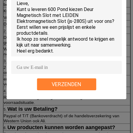
betalingsmanier
Kwaliteitsborgingcontract
Volledige terugbetaling in het geval van slechte kwaliteit
De kleine Orde of de Grote Orde allen keurt goed (OEM/ODM)
Wat is uw MOQ?
2.
De grote Orde of de Steekproeforde allen keurt door ons bedrijf
goed.
Wij die nieuwe klanten begrijpen kunnen steekproef het testen
nemen om onze kwaliteit en dienst te kennen.
Wat is de garantie?
3.
2 jaar garantie van de datum van levering, a-leventechnische
ondersteuning.
en wij zullen volledig geld naar klant terugkeren als wij niet
VERZENDEN
verschepende juiste punten als contract.
Wat is uw levertijd?
4.
Rond 2~7 werkdagen volgens nauwkeurige ordehoeveelheid en
voorraadsituatie.
Wat is uw Betaling?
5.
Paypal of T/T (Bankoverdracht) of de handelsverzekering van
Western Union ook Ali.
Uw producten kunnen worden aangepast?
6.