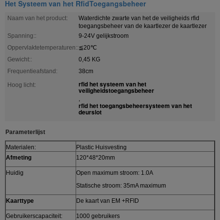
Het Systeem van het RfidToegangsbeheer
Naam van het product:
Waterdichte zwarte van het de veiligheids rfid
toegangsbeheer van de kaartlezer de kaartlezer
Spanning::
9-24V gelijkstroom
Oppervlaktetemperaturen::
≦20℃
Gewicht::
0,45 KG
Frequentieafstand:
38cm
rfid het systeem van het
Hoog licht:
veiligheidstoegangsbeheer
,
rfid het toegangsbeheersysteem van het
deurslot
Parameterlijst
Materialen:
Plastic Huisvesting
Afmeting
120*48*20mm
Huidig
Open maximum stroom: 1.0A
Statische stroom: 35mA maximum
Kaarttype
De kaart van EM +RFID
Gebruikerscapaciteit:
1000 gebruikers