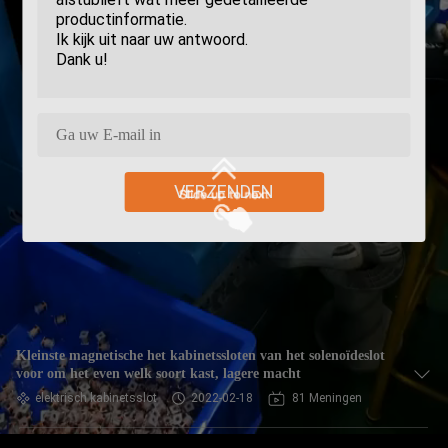
VERZENDEN
Kleinste magnetische het kabinetssloten van het solenoïdeslot
voor om het even welk soort kast, lagere macht
elektrisch kabinetsslot
2022-02-18
81 Meningen