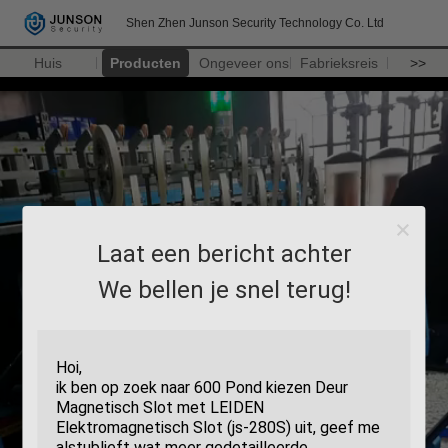
Shen Zhen Junson Security Technology Co. Ltd
Huis
Producten
Ongeveer ons
Fabrieksreis
>>
Laat een bericht achter
We bellen je snel terug!