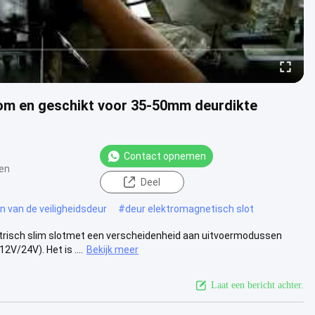
oom en geschikt voor 35-50mm deurdikte
Contact opnemen
en
Deel
 van de veiligheidsdeur
#
deur elektromagnetisch slot
ktrisch slim slotmet een verscheidenheid aan uitvoermodussen
/24V). Het is ....
Bekijk meer
Laat een bericht achter.