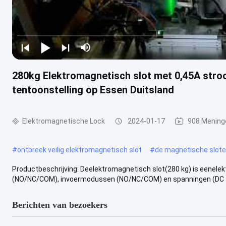
280kg Elektromagnetisch slot met 0,45A str
tentoonstelling op Essen Duitsland
Elektromagnetische Lock
2024-01-17
908 Mening
#
ontbreek veilig elektromagnetisch slot
#
de magnetische sloten
Productbeschrijving: Deelektromagnetisch slot(280 kg) is eenele
(NO/NC/COM), invoermodussen (NO/NC/COM) en spanningen (DC 12V
Berichten van bezoekers