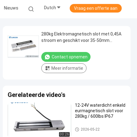
Dutch
Nieuws
Vraag een offerte aan
280kg Elektromagnetisch slot met 0,45A
stroom en geschikt voor 35-50mm
deurdikte tentoonstelling op Essen
Duitsland
Contact opnemen
Meer informatie
Gerelateerde video's
12-24V waterdicht enkeld
eurmagnetisch slot voor
280kg / 600lbs IP67
Elektromagnetische Lock
2026-05-22
00:26