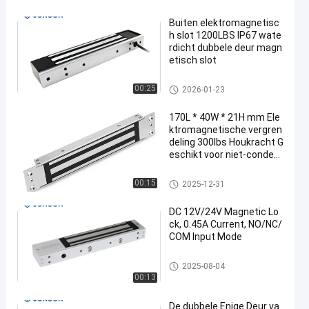
Buiten elektromagnetisc
h slot 1200LBS IP67 wate
rdicht dubbele deur magn
etisch slot
Elektromagnetische Lock
00:25
2026-01-23
170L * 40W * 21H mm Ele
ktromagnetische vergren
deling 300lbs Houkracht G
eschikt voor niet-conden
serende vochtigheid
Elektromagnetische Lock
00:15
2025-12-31
DC 12V/24V Magnetic Lo
ck, 0.45A Current, NO/NC/
COM Input Mode
Elektromagnetische Lock
2025-08-04
00:13
De dubbele Enige Deur va